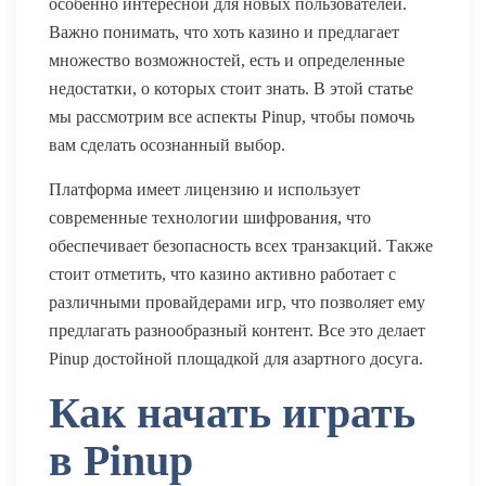
особенно интересной для новых пользователей.
Важно понимать, что хоть казино и предлагает
множество возможностей, есть и определенные
недостатки, о которых стоит знать. В этой статье
мы рассмотрим все аспекты Pinup, чтобы помочь
вам сделать осознанный выбор.
Платформа имеет лицензию и использует
современные технологии шифрования, что
обеспечивает безопасность всех транзакций. Также
стоит отметить, что казино активно работает с
различными провайдерами игр, что позволяет ему
предлагать разнообразный контент. Все это делает
Pinup достойной площадкой для азартного досуга.
Как начать играть
в Pinup