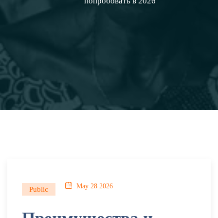
попробовать в 2026
May 28 2026
Public