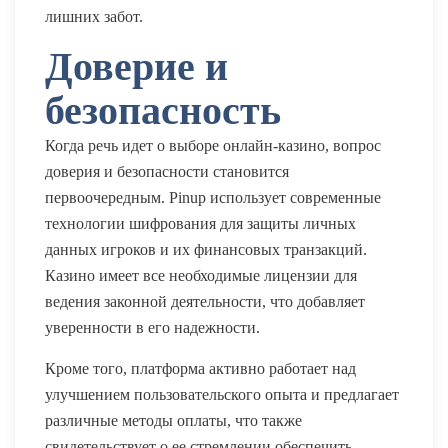
лишних забот.
Доверие и
безопасность
Когда речь идет о выборе онлайн-казино, вопрос
доверия и безопасности становится
первоочередным. Pinup использует современные
технологии шифрования для защиты личных
данных игроков и их финансовых транзакций.
Казино имеет все необходимые лицензии для
ведения законной деятельности, что добавляет
уверенности в его надежности.
Кроме того, платформа активно работает над
улучшением пользовательского опыта и предлагает
различные методы оплаты, что также
свидетельствует о ее стремлении обеспечить