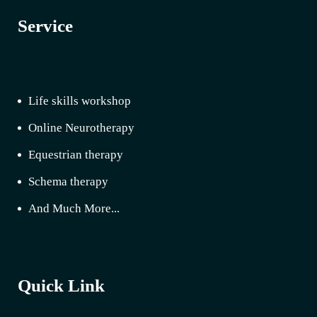
Service
Life skills workshop
Online Neurotherapy
Equestrian therapy
Schema therapy
And Much More...
Quick Link