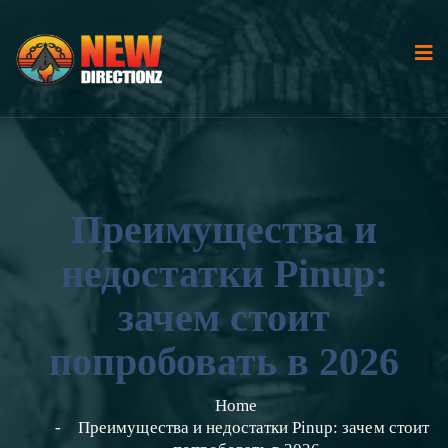
Преимущества и
недостатки Pinup:
зачем стоит
попробовать в 2026
Home
Преимущества и недостатки Pinup: зачем стоит