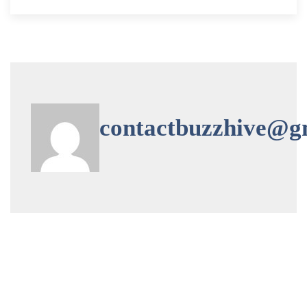
contactbuzzhive@g