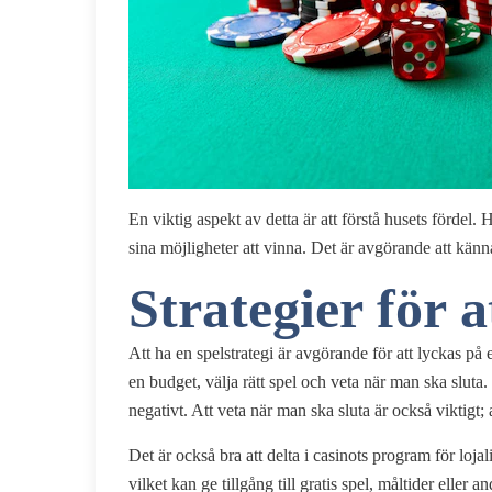
En viktig aspekt av detta är att förstå husets fördel.
sina möjligheter att vinna. Det är avgörande att känna 
Strategier för a
Att ha en spelstrategi är avgörande för att lyckas på 
en budget, välja rätt spel och veta när man ska slut
negativt. Att veta när man ska sluta är också viktigt
Det är också bra att delta i casinots program för lo
vilket kan ge tillgång till gratis spel, måltider eller