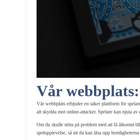
Vår webbplats:
Vår webbplats erbjuder en säker plattform för spelar
att skydda mot online-attacker. Spelare kan njuta av
Om du skulle stöta på problem med att få åtkomst till 
spelupplevelse, så att du kan låsa upp hemligheterna