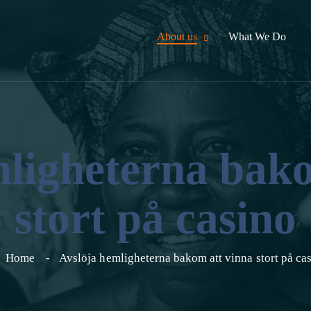
About us
What We Do
mligheterna bako
stort på casino
Home
Avslöja hemligheterna bakom att vinna stort på ca