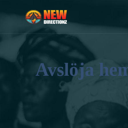
Avslöja he