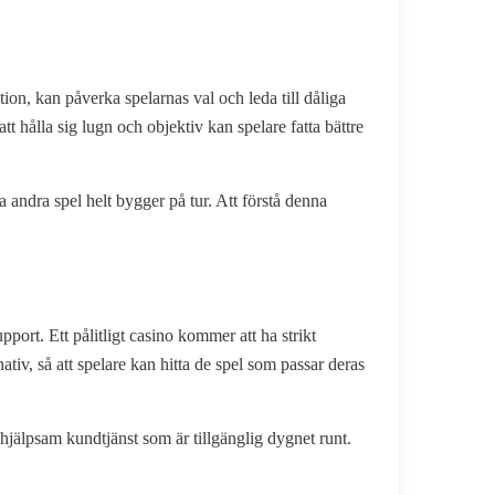
tion, kan påverka spelarnas val och leda till dåliga
tt hålla sig lugn och objektiv kan spelare fatta bättre
 andra spel helt bygger på tur. Att förstå denna
port. Ett pålitligt casino kommer att ha strikt
tiv, så att spelare kan hitta de spel som passar deras
 hjälpsam kundtjänst som är tillgänglig dygnet runt.