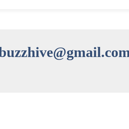
tbuzzhive@gmail.co