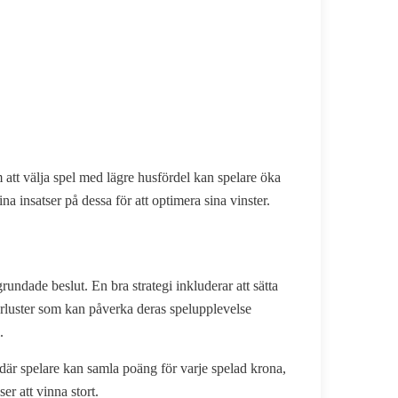
om att välja spel med lägre husfördel kan spelare öka
na insatser på dessa för att optimera sina vinster.
rundade beslut. En bra strategi inkluderar att sätta
förluster som kan påverka deras spelupplevelse
.
 där spelare kan samla poäng för varje spelad krona,
er att vinna stort.