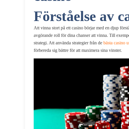
Förståelse av 
Att vinna stort på ett casino börjar med en djup först
avgörande roll för dina chanser att vinna. Till exem
strategi. Att använda strategier från de
bästa casino u
förbereda sig bättre för att maximera sina vinster.