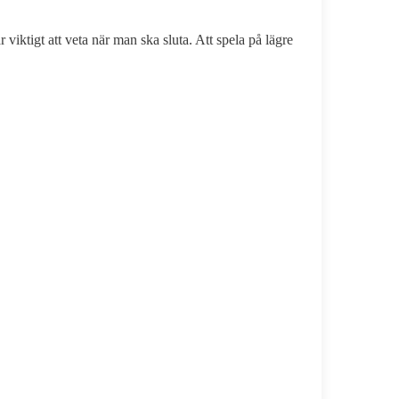
r viktigt att veta när man ska sluta. Att spela på lägre