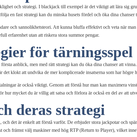
ghet och strategi. I blackjack till exempel är det viktigt att lära sig gr
följa en fast strategi kan du minska husets fördel och öka dina chanser ti
dare och sannolikhetsteori. Att kunna bluffa effektivt och veta när man s
full erfarenhet utan att riskera stora summor pengar.
gier för tärningsspel
rsta anblick, men med rätt strategi kan du öka dina chanser att vinna. E
r det klokt att undvika de mer komplicerade insatserna som har högre h
betalningar är också viktigt. Genom att förstå hur man kan maximera vin
ör hur mycket du är villig att satsa och förlora är också en del av att utv
h deras strategi
och det är enkelt att förstå varför. De erbjuder stora jackpotar och spän
rst och främst välj maskiner med hög RTP (Return to Player), vilket inneb