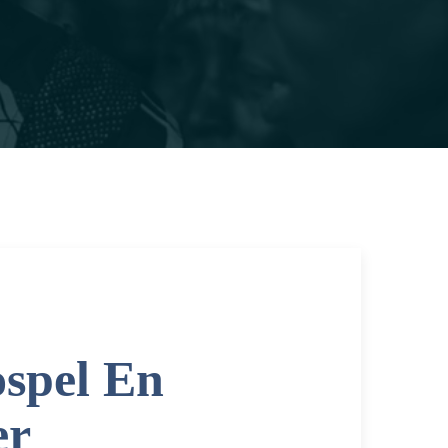
ospel En
er