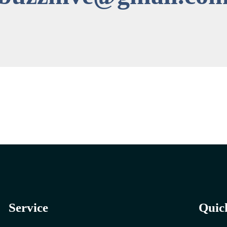
Service
Quic