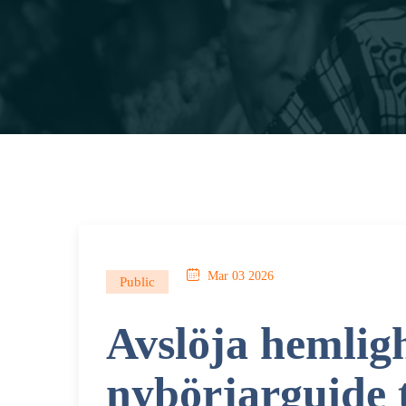
Mar 03 2026
Public
Avslöja hemlig
nybörjarguide t