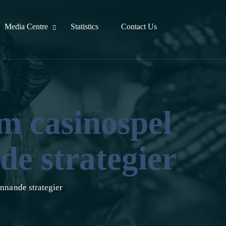
Media Centre
Statistics
Contact Us
m casinospel
de strategier
nnande strategier