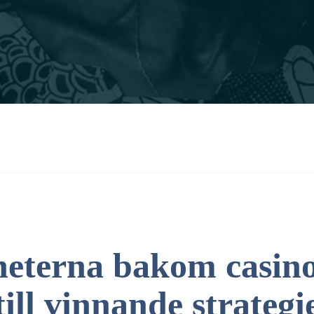
heterna bakom casin
ill vinnande strategi