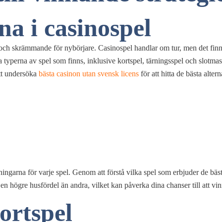
a i casinospel
och skrämmande för nybörjare. Casinospel handlar om tur, men det finns
lika typerna av spel som finns, inklusive kortspel, tärningsspel och slotm
att undersöka
bästa casinon utan svensk licens
för att hitta de bästa alter
ningarna för varje spel. Genom att förstå vilka spel som erbjuder de bä
n högre husfördel än andra, vilket kan påverka dina chanser till att vin
kortspel