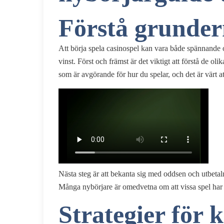
Förstå grundern
Att börja spela casinospel kan vara både spännande 
vinst. Först och främst är det viktigt att förstå de o
som är avgörande för hur du spelar, och det är värt 
Nästa steg är att bekanta sig med oddsen och utbetal
Många nybörjare är omedvetna om att vissa spel har e
Strategier för 