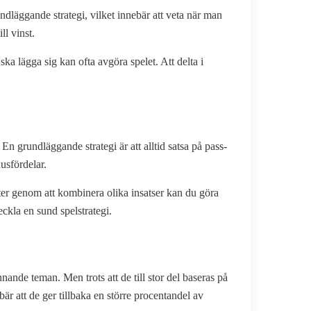
undläggande strategi, vilket innebär att veta när man
ll vinst.
ka lägga sig kan ofta avgöra spelet. Att delta i
n grundläggande strategi är att alltid satsa på pass-
usfördelar.
ster genom att kombinera olika insatser kan du göra
eckla en sund spelstrategi.
nande teman. Men trots att de till stor del baseras på
är att de ger tillbaka en större procentandel av