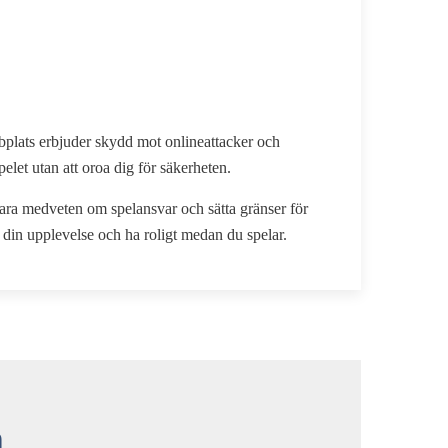
ebbplats erbjuder skydd mot onlineattacker och
pelet utan att oroa dig för säkerheten.
 vara medveten om spelansvar och sätta gränser för
a din upplevelse och ha roligt medan du spelar.
m