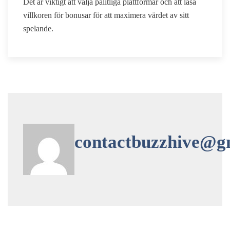
Det är viktigt att välja pålitliga plattformar och att läsa
villkoren för bonusar för att maximera värdet av sitt
spelande.
contactbuzzhive@g