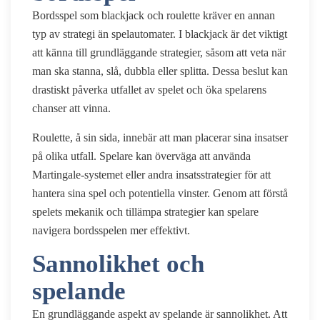
Bordsspel som blackjack och roulette kräver en annan
typ av strategi än spelautomater. I blackjack är det viktigt
att känna till grundläggande strategier, såsom att veta när
man ska stanna, slå, dubbla eller splitta. Dessa beslut kan
drastiskt påverka utfallet av spelet och öka spelarens
chanser att vinna.
Roulette, å sin sida, innebär att man placerar sina insatser
på olika utfall. Spelare kan överväga att använda
Martingale-systemet eller andra insatsstrategier för att
hantera sina spel och potentiella vinster. Genom att förstå
spelets mekanik och tillämpa strategier kan spelare
navigera bordsspelen mer effektivt.
Sannolikhet och
spelande
En grundläggande aspekt av spelande är sannolikhet. Att