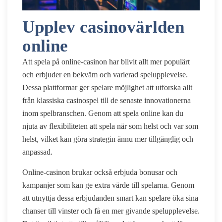
Upplev casinovärlden
online
Att spela på online-casinon har blivit allt mer populärt
och erbjuder en bekväm och varierad spelupplevelse.
Dessa plattformar ger spelare möjlighet att utforska allt
från klassiska casinospel till de senaste innovationerna
inom spelbranschen. Genom att spela online kan du
njuta av flexibiliteten att spela när som helst och var som
helst, vilket kan göra strategin ännu mer tillgänglig och
anpassad.
Online-casinon brukar också erbjuda bonusar och
kampanjer som kan ge extra värde till spelarna. Genom
att utnyttja dessa erbjudanden smart kan spelare öka sina
chanser till vinster och få en mer givande spelupplevelse.