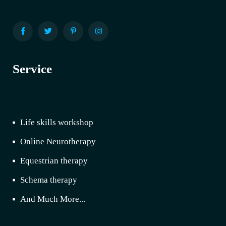
Service
Life skills workshop
Online Neurotherapy
Equestrian therapy
Schema therapy
And Much More...