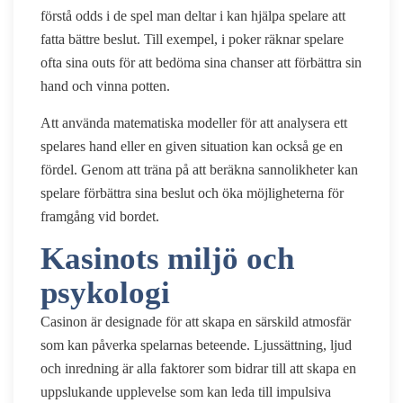
förstå odds i de spel man deltar i kan hjälpa spelare att
fatta bättre beslut. Till exempel, i poker räknar spelare
ofta sina outs för att bedöma sina chanser att förbättra sin
hand och vinna potten.
Att använda matematiska modeller för att analysera ett
spelares hand eller en given situation kan också ge en
fördel. Genom att träna på att beräkna sannolikheter kan
spelare förbättra sina beslut och öka möjligheterna för
framgång vid bordet.
Kasinots miljö och
psykologi
Casinon är designade för att skapa en särskild atmosfär
som kan påverka spelarnas beteende. Ljussättning, ljud
och inredning är alla faktorer som bidrar till att skapa en
uppslukande upplevelse som kan leda till impulsiva