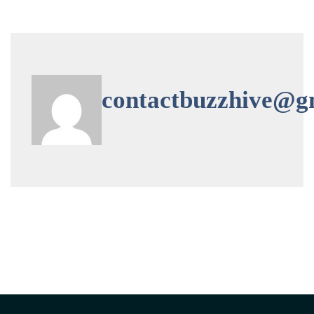
contactbuzzhive@g