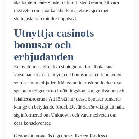
ska hantera både vinster och förluster. Genom att vara
medveten om sina känslor kan spelare agera mer
strategiskt och mindre impulsivt.
Utnyttja casinots
bonusar och
erbjudanden
En av de mest effektiva strategierna för att öka sina
vinstchanser är att utnyttja de bonusar och erbjudanden
som casinon erbjuder. Många onlinecasinon lockar nya
spelare med generösa insättningsbonusar, gratissnurr och
lojalitetsprogram. Att förstå hur dessa bonusar fungerar
kan ge en betydande fördel. Det är därför viktigt att hålla
sig informerad om Unknown och vara medveten om
dess konsekvenser.
Genom att noga läsa igenom villkoren för dessa