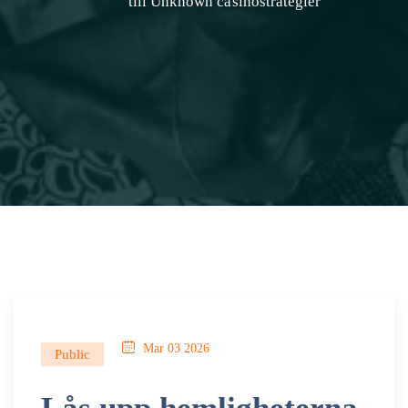
till Unknown casinostrategier
Mar 03 2026
Public