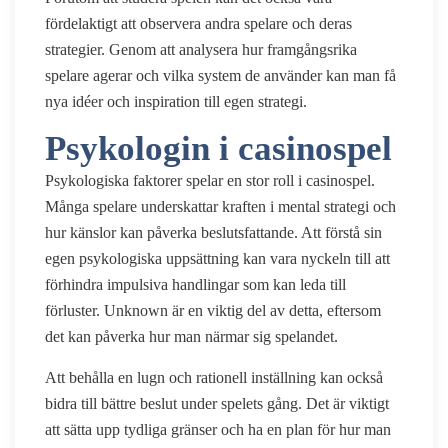
fördelaktigt att observera andra spelare och deras
strategier. Genom att analysera hur framgångsrika
spelare agerar och vilka system de använder kan man få
nya idéer och inspiration till egen strategi.
Psykologin i casinospel
Psykologiska faktorer spelar en stor roll i casinospel.
Många spelare underskattar kraften i mental strategi och
hur känslor kan påverka beslutsfattande. Att förstå sin
egen psykologiska uppsättning kan vara nyckeln till att
förhindra impulsiva handlingar som kan leda till
förluster. Unknown är en viktig del av detta, eftersom
det kan påverka hur man närmar sig spelandet.
Att behålla en lugn och rationell inställning kan också
bidra till bättre beslut under spelets gång. Det är viktigt
att sätta upp tydliga gränser och ha en plan för hur man