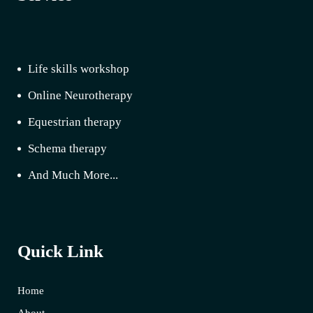
Life skills workshop
Online Neurotherapy
Equestrian therapy
Schema therapy
And Much More...
Quick Link
Home
About