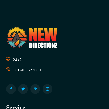
24x7
+61-409523060
Service