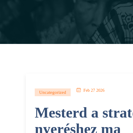
Feb 27 2026
Uncategorized
Mesterd a strat
nyeréshez ma