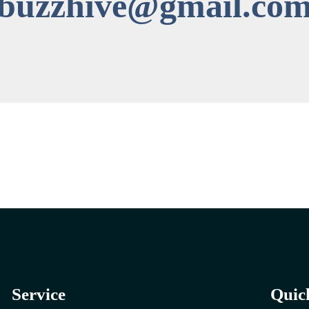
tbuzzhive@gmail.co
Service
Quic