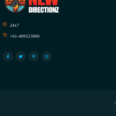
24x7
+61-409523060