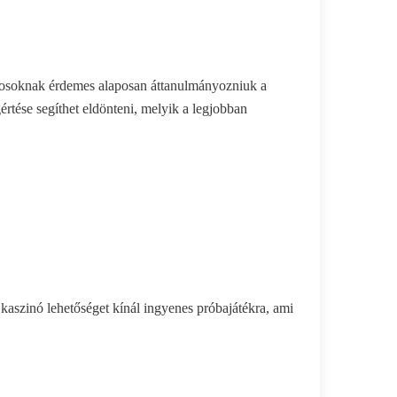
ékosoknak érdemes alaposan áttanulmányozniuk a
rtése segíthet eldönteni, melyik a legjobban
kaszinó lehetőséget kínál ingyenes próbajátékra, ami