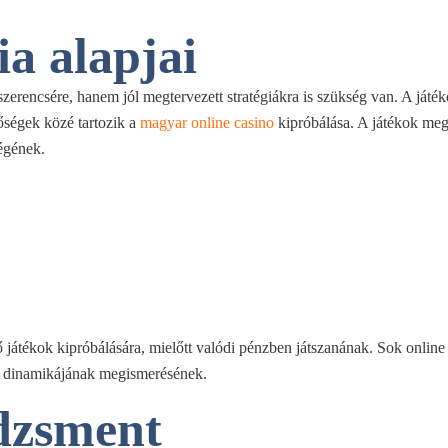
ia alapjai
zerencsére, hanem jól megtervezett stratégiákra is szükség van. A ját
őségek közé tartozik a
magyar online casino
kipróbálása. A játékok megé
ségének.
 játékok kipróbálására, mielőtt valódi pénzben játszanának. Sok online 
ék dinamikájának megismerésének.
dzsment