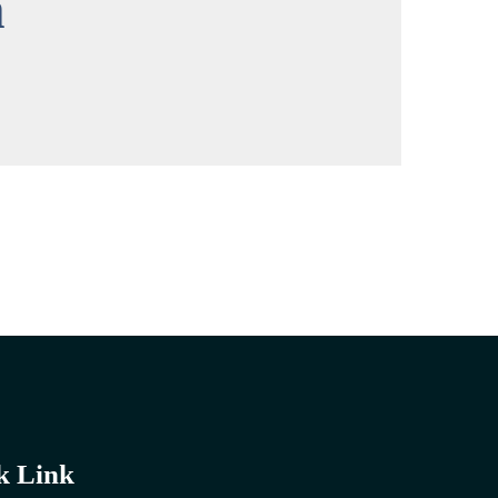
m
k Link