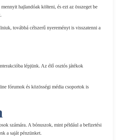
mennyit hajlandóak költeni, és ezt az összeget be
.
niuk, továbbá célszerű nyereményt is visszatenni a
nterakcióba lépjünk. Az élő osztós játékok
nline fórumok és közösségi média csoportok is
a
osok számára. A bónuszok, mint például a befizetési
nk a saját pénzünket.