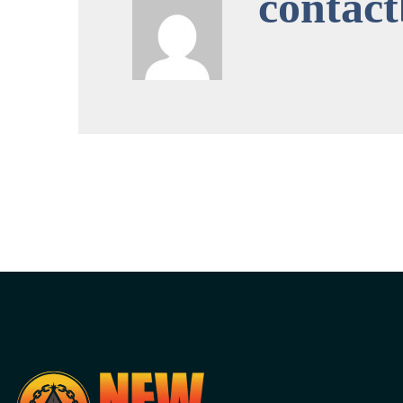
contac