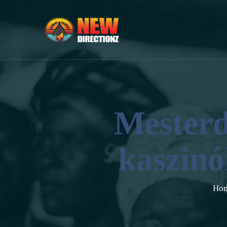
Mesterd
kaszinó
Ho