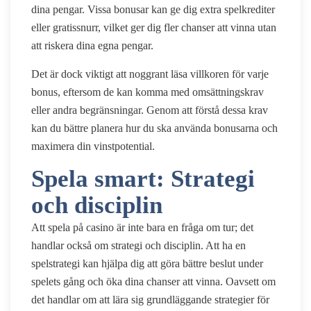
dina pengar. Vissa bonusar kan ge dig extra spelkrediter
eller gratissnurr, vilket ger dig fler chanser att vinna utan
att riskera dina egna pengar.
Det är dock viktigt att noggrant läsa villkoren för varje
bonus, eftersom de kan komma med omsättningskrav
eller andra begränsningar. Genom att förstå dessa krav
kan du bättre planera hur du ska använda bonusarna och
maximera din vinstpotential.
Spela smart: Strategi
och disciplin
Att spela på casino är inte bara en fråga om tur; det
handlar också om strategi och disciplin. Att ha en
spelstrategi kan hjälpa dig att göra bättre beslut under
spelets gång och öka dina chanser att vinna. Oavsett om
det handlar om att lära sig grundläggande strategier för