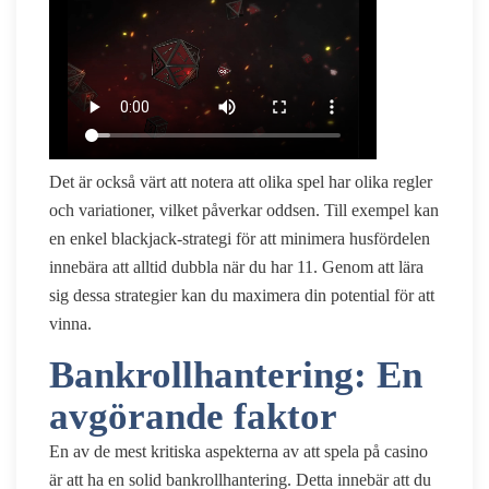
Det är också värt att notera att olika spel har olika regler
och variationer, vilket påverkar oddsen. Till exempel kan
en enkel blackjack-strategi för att minimera husfördelen
innebära att alltid dubbla när du har 11. Genom att lära
sig dessa strategier kan du maximera din potential för att
vinna.
Bankrollhantering: En
avgörande faktor
En av de mest kritiska aspekterna av att spela på casino
är att ha en solid bankrollhantering. Detta innebär att du