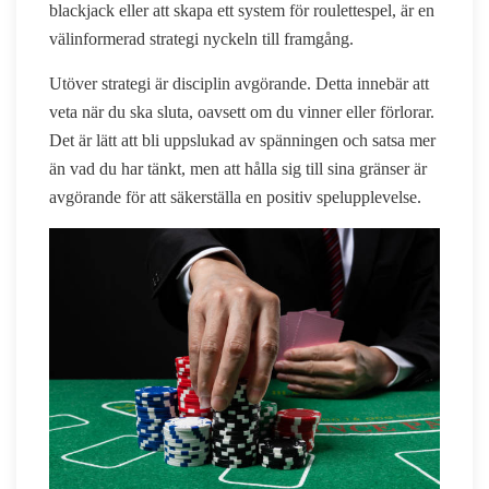
blackjack eller att skapa ett system för roulettespel, är en
välinformerad strategi nyckeln till framgång.
Utöver strategi är disciplin avgörande. Detta innebär att
veta när du ska sluta, oavsett om du vinner eller förlorar.
Det är lätt att bli uppslukad av spänningen och satsa mer
än vad du har tänkt, men att hålla sig till sina gränser är
avgörande för att säkerställa en positiv spelupplevelse.