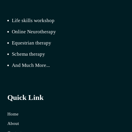
Life skills workshop
Online Neurotherapy
Equestrian therapy
Schema therapy
And Much More...
Quick Link
Home
About