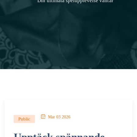
Din ultimata spelupplevelse väntar
Mar 03 2026
Public