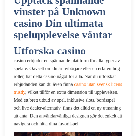
Upptäck spännande
vinster på Unknown
casino Din ultimata
spelupplevelse väntar
Utforska casino
casino erbjuder en spännande plattform för alla typer av
spelare. Oavsett om du är nybörjare eller en erfaren hög
roller, har detta casino något för alla. När du utforskar
erbjudanden kan du även finna
casino utan svensk licens
trustly
, vilket tillför en extra dimension till upplevelsen.
Med ett brett utbud av spel, inklusive slots, bordsspel
och live dealer-alternativ, finns det alltid en ny utmaning
att anta. Den användarvänliga designen gör det enkelt att
navigera och hitta dina favoritspel.