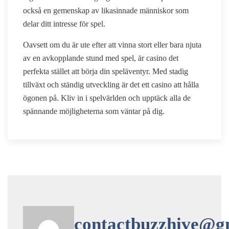
också en gemenskap av likasinnade människor som
delar ditt intresse för spel.
Oavsett om du är ute efter att vinna stort eller bara njuta
av en avkopplande stund med spel, är casino det
perfekta stället att börja din speläventyr. Med stadig
tillväxt och ständig utveckling är det ett casino att hålla
ögonen på. Kliv in i spelvärlden och upptäck alla de
spännande möjligheterna som väntar på dig.
contactbuzzhive@g