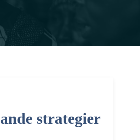
ande strategier