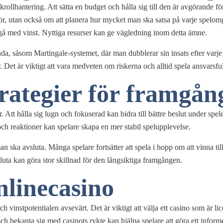
ollhantering. Att sätta en budget och hålla sig till den är avgörande för 
r, utan också om att planera hur mycket man ska satsa på varje spelomgån
t gå med vinst. Nyttiga resurser kan ge vägledning inom detta ämne.
nda, såsom Martingale-systemet, där man dubblerar sin insats efter varje
 Det är viktigt att vara medveten om riskerna och alltid spela ansvarsful
rategier för framgån
Att hålla sig lugn och fokuserad kan bidra till bättre beslut under spele
 och reaktioner kan spelare skapa en mer stabil spelupplevelse.
ska avsluta. Många spelare fortsätter att spela i hopp om att vinna tillb
sluta kan göra stor skillnad för den långsiktiga framgången.
onlinecasino
vinstpotentialen avsevärt. Det är viktigt att välja ett casino som är licen
ch bekanta sig med casinots rykte kan hjälpa spelare att göra ett informe