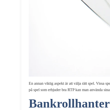
En annan viktig aspekt är att välja rätt spel. Vissa 
på spel som erbjuder bra RTP kan man använda sina in
Bankrollhanteri