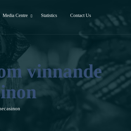
Media Centre
Statistics
Contact Us
kom vinnande
sinon
inecasinon