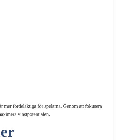
e är mer fördelaktiga för spelarna. Genom att fokusera
maximera vinstpotentialen.
ier