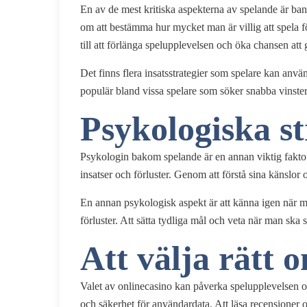
En av de mest kritiska aspekterna av spelande är bankr
om att bestämma hur mycket man är villig att spela fö
till att förlänga spelupplevelsen och öka chansen at
Det finns flera insatsstrategier som spelare kan anvä
populär bland vissa spelare som söker snabba vinster.
Psykologiska st
Psykologin bakom spelande är en annan viktig faktor. 
insatser och förluster. Genom att förstå sina känslor
En annan psykologisk aspekt är att känna igen när man 
förluster. Att sätta tydliga mål och veta när man ska 
Att välja rätt 
Valet av onlinecasino kan påverka spelupplevelsen och 
och säkerhet för användardata. Att läsa recensioner o