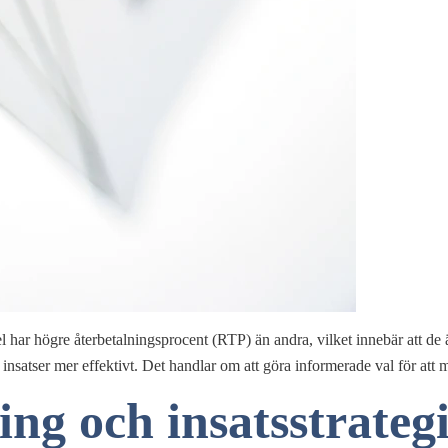
spel har högre återbetalningsprocent (RTP) än andra, vilket innebär att d
satser mer effektivt. Det handlar om att göra informerade val för att 
ng och insatsstrateg