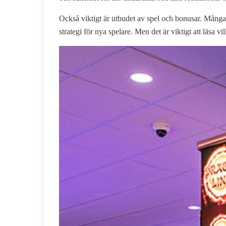
Också viktigt är utbudet av spel och bonusar. Många
strategi för nya spelare. Men det är viktigt att läsa 