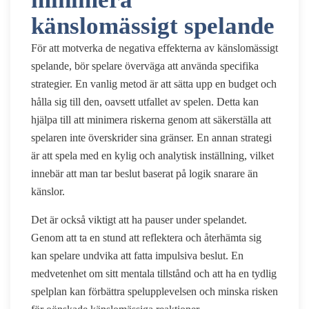
känslomässigt spelande
För att motverka de negativa effekterna av känslomässigt
spelande, bör spelare överväga att använda specifika
strategier. En vanlig metod är att sätta upp en budget och
hålla sig till den, oavsett utfallet av spelen. Detta kan
hjälpa till att minimera riskerna genom att säkerställa att
spelaren inte överskrider sina gränser. En annan strategi
är att spela med en kylig och analytisk inställning, vilket
innebär att man tar beslut baserat på logik snarare än
känslor.
Det är också viktigt att ha pauser under spelandet.
Genom att ta en stund att reflektera och återhämta sig
kan spelare undvika att fatta impulsiva beslut. En
medvetenhet om sitt mentala tillstånd och att ha en tydlig
spelplan kan förbättra spelupplevelsen och minska risken