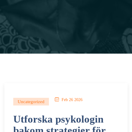
Feb 26 2026
Uncategorized
Utforska psykologin
bakom strategier för