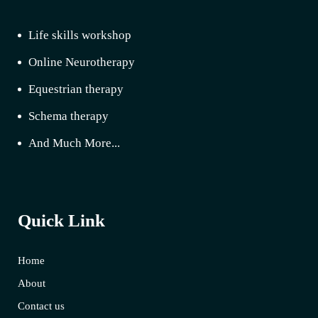
Life skills workshop
Online Neurotherapy
Equestrian therapy
Schema therapy
And Much More...
Quick Link
Home
About
Contact us