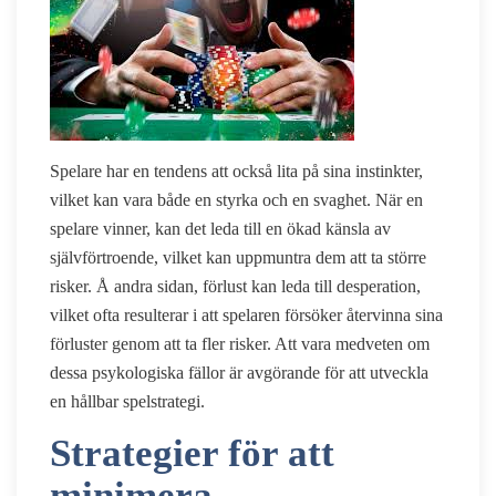
Spelare har en tendens att också lita på sina instinkter,
vilket kan vara både en styrka och en svaghet. När en
spelare vinner, kan det leda till en ökad känsla av
självförtroende, vilket kan uppmuntra dem att ta större
risker. Å andra sidan, förlust kan leda till desperation,
vilket ofta resulterar i att spelaren försöker återvinna sina
förluster genom att ta fler risker. Att vara medveten om
dessa psykologiska fällor är avgörande för att utveckla
en hållbar spelstrategi.
Strategier för att
minimera