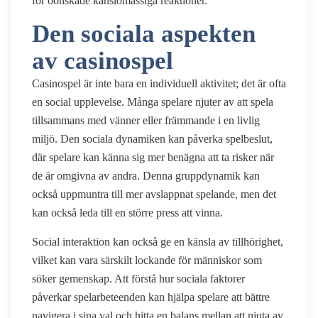
för oönskade känslomässiga reaktioner.
Den sociala aspekten
av casinospel
Casinospel är inte bara en individuell aktivitet; det är ofta
en social upplevelse. Många spelare njuter av att spela
tillsammans med vänner eller främmande i en livlig
miljö. Den sociala dynamiken kan påverka spelbeslut,
där spelare kan känna sig mer benägna att ta risker när
de är omgivna av andra. Denna gruppdynamik kan
också uppmuntra till mer avslappnat spelande, men det
kan också leda till en större press att vinna.
Social interaktion kan också ge en känsla av tillhörighet,
vilket kan vara särskilt lockande för människor som
söker gemenskap. Att förstå hur sociala faktorer
påverkar spelarbeteenden kan hjälpa spelare att bättre
navigera i sina val och hitta en balans mellan att njuta av