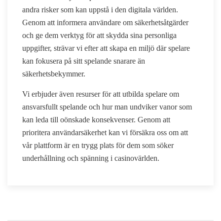
andra risker som kan uppstå i den digitala världen.
Genom att informera användare om säkerhetsåtgärder
och ge dem verktyg för att skydda sina personliga
uppgifter, strävar vi efter att skapa en miljö där spelare
kan fokusera på sitt spelande snarare än
säkerhetsbekymmer.
Vi erbjuder även resurser för att utbilda spelare om
ansvarsfullt spelande och hur man undviker vanor som
kan leda till oönskade konsekvenser. Genom att
prioritera användarsäkerhet kan vi försäkra oss om att
vår plattform är en trygg plats för dem som söker
underhållning och spänning i casinovärlden.