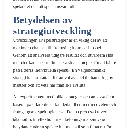
spelandet och att spela ansvarsfullt.
Betydelsen av
strategiutveckling
Utvecklingen av spelstrategier är en viktig del av att
maximera chansen till framgång inom casinospel.
Genom att analysera tidigare resultat och utvärdera sina
metoder kan spelare finjustera sina strategier för att bättre
passa deras individuella spelstil. En välgenomtänkt
strategi kan omfatta allt från val av spel till hantering av
insatser och att veta när man ska avsluta.
Att experimentera med olika strategier och anpassa dem
baserat på erfarenheter kan leda till en mer medveten och
framgångsrik spelupplevelse. Denna process kräver
tålamod och reflektion, men belöningarna kan vara
betydande när en spelare hittar en stil som fungerar för