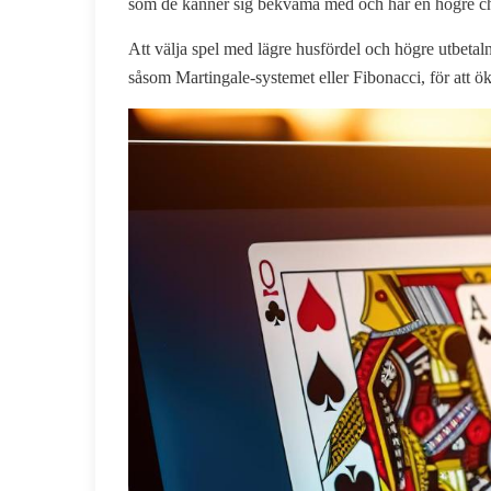
som de känner sig bekväma med och har en högre ch
Att välja spel med lägre husfördel och högre utbetal
såsom Martingale-systemet eller Fibonacci, för att ök