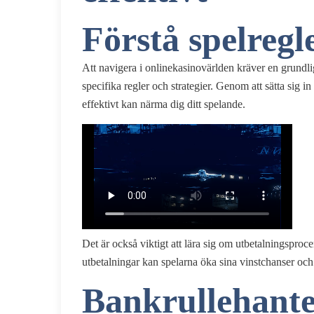
Förstå spelregl
Att navigera i onlinekasinovärlden kräver en grundlig 
specifika regler och strategier. Genom att sätta sig 
effektivt kan närma dig ditt spelande.
Det är också viktigt att lära sig om utbetalningspro
utbetalningar kan spelarna öka sina vinstchanser och 
Bankrullehante