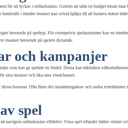
t för att lyckas i onlinekasino. Genom att sätta en budget innan man bör
bankrulle i mindre insatser kan också hjälpa till att hantera risken bättr
ategier beroende på speltyp. För exempelvis spelautomater kan en mindre
rre insatser beroende på spelets dynamik.
ar och kampanjer
njer som kan ge spelare en fördel. Dessa kan inkludera välkomstbonusar
ör sina insatser och öka sina vinstchanser.
ör dessa bonusar. Ofta finns det omsättningskrav och andra restriktione
 av spel
att navigera onlinekasino effektivt. Vissa spel erbjuder bättre vinster o