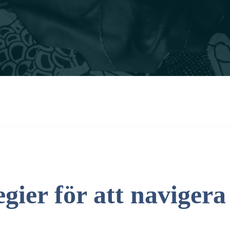
gier för att navigera