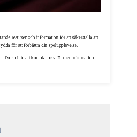
tande resurser och information för att säkerställa att
dda för att förbättra din spelupplevelse.
e. Tveka inte att kontakta oss för mer information
m