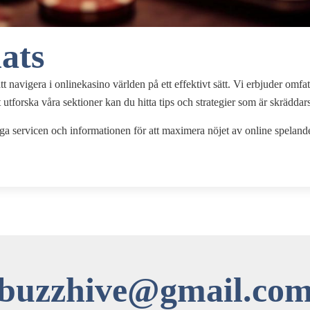
ats
t navigera i onlinekasino världen på ett effektivt sätt. Vi erbjuder omfat
forska våra sektioner kan du hitta tips och strategier som är skräddarsy
iga servicen och informationen för att maximera nöjet av online speland
tbuzzhive@gmail.co