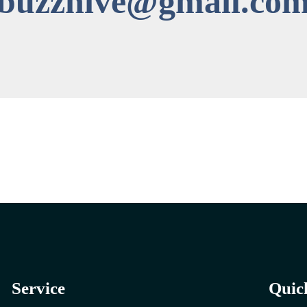
tbuzzhive@gmail.co
Service
Quic