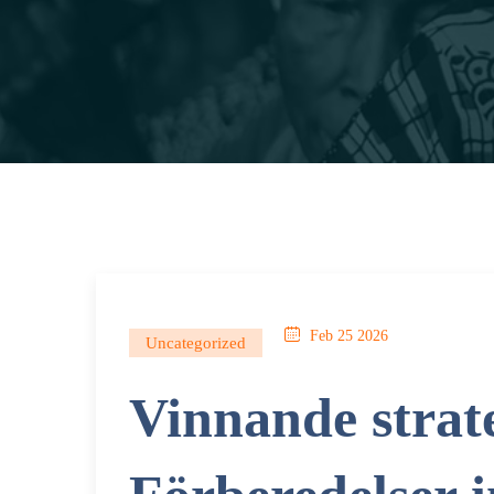
Feb 25 2026
Uncategorized
Vinnande strate