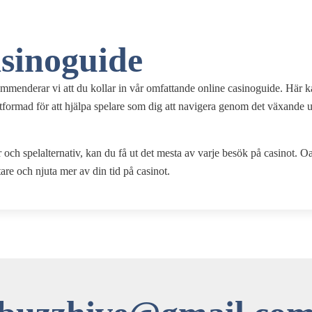
asinoguide
mmenderar vi att du kollar in vår omfattande online casinoguide. Här k
utformad för att hjälpa spelare som dig att navigera genom det växande
ch spelalternativ, kan du få ut det mesta av varje besök på casinot. Oav
are och njuta mer av din tid på casinot.