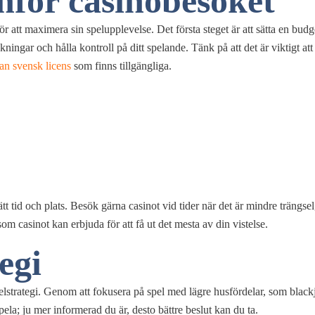
nför casinobesöket
för att maximera sin spelupplevelse. Det första steget är att sätta en 
ningar och hålla kontroll på ditt spelande. Tänk på att det är viktigt at
tan svensk licens
som finns tillgängliga.
t tid och plats. Besök gärna casinot vid tider när det är mindre trängsel,
m casinot kan erbjuda för att få ut det mesta av din vistelse.
egi
spelstrategi. Genom att fokusera på spel med lägre husfördelar, som black
 spela; ju mer informerad du är, desto bättre beslut kan du ta.