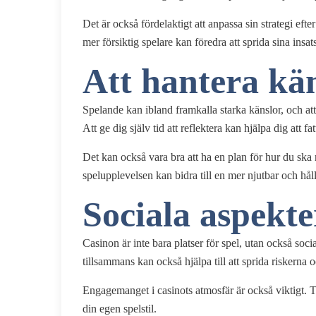
Det är också fördelaktigt att anpassa sin strategi eft
mer försiktig spelare kan föredra att sprida sina insat
Att hantera kän
Spelande kan ibland framkalla starka känslor, och att
Att ge dig själv tid att reflektera kan hjälpa dig att 
Det kan också vara bra att ha en plan för hur du ska re
spelupplevelsen kan bidra till en mer njutbar och hål
Sociala aspekte
Casinon är inte bara platser för spel, utan också so
tillsammans kan också hjälpa till att sprida riskerna
Engagemanget i casinots atmosfär är också viktigt. Ta
din egen spelstil.