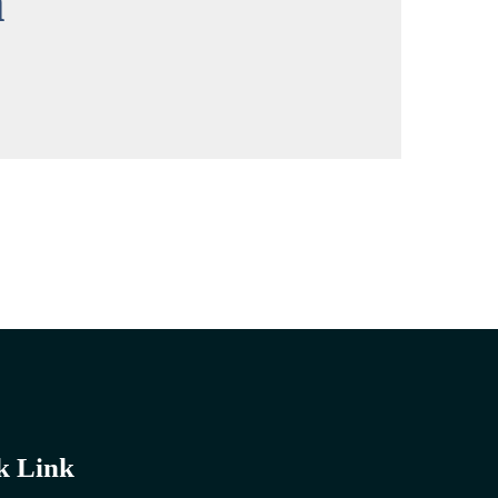
m
k Link