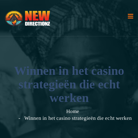
Winnen in het casino
strategieën die echt
werken
Home
Winnen in het casino strategieën die echt werken