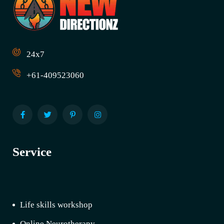
24x7
+61-409523060
Service
Life skills workshop
Online Neurotherapy