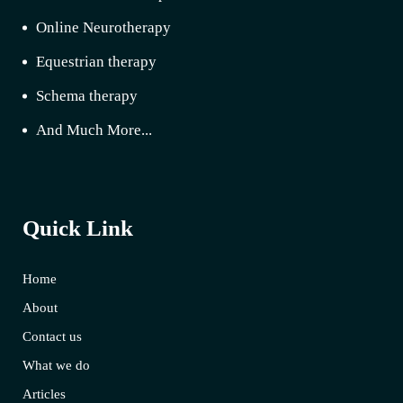
Online Neurotherapy
Equestrian therapy
Schema therapy
And Much More...
Quick Link
Home
About
Contact us
What we do
Articles