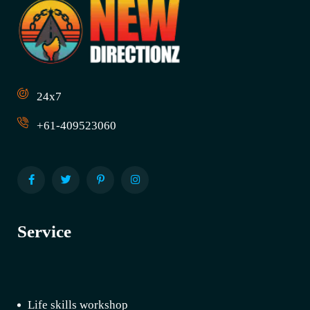
24x7
+61-409523060
Service
Life skills workshop