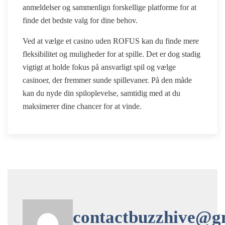
anmeldelser og sammenlign forskellige platforme for at
finde det bedste valg for dine behov.
Ved at vælge et casino uden ROFUS kan du finde mere
fleksibilitet og muligheder for at spille. Det er dog stadig
vigtigt at holde fokus på ansvarligt spil og vælge
casinoer, der fremmer sunde spillevaner. På den måde
kan du nyde din spiloplevelse, samtidig med at du
maksimerer dine chancer for at vinde.
contactbuzzhive@g