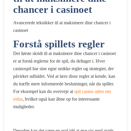
chancer i casinoet
Avancerede teknikker til at maksimere dine chancer i
casinoet
Forstå spillets regler
Det første skridt til at maksimere dine chancer i casinoet
er at forstå reglerne for de spil, du deltager i. Hver
casinospil har sine egne unikke regler og strategier, der
påvirker udfaldet. Ved at lære disse regler at kende, kan
du træffe mere informerede beslutninger, når du spiller.
For eksempel kan du overveje at
spil casino uden om
rofus
, hvilket også kan åbne op for interessante
muligheder.
Desuden kan det være en god idé at øve sig med gratis