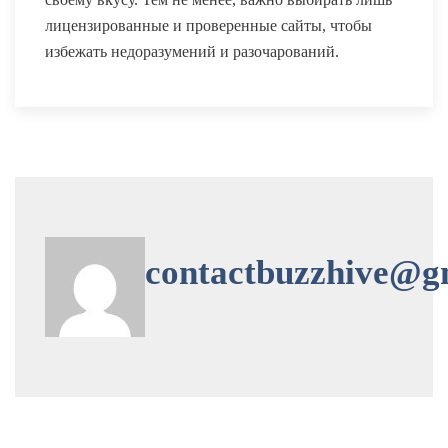
лицензированные и проверенные сайты, чтобы
избежать недоразумений и разочарований.
contactbuzzhive@g