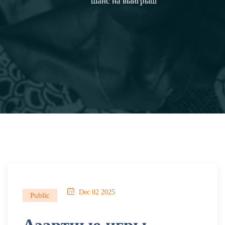
шанс на выигрыш
Dec 02 2025
Public