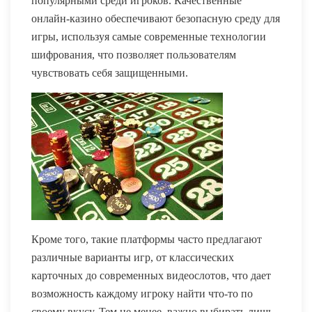
популярными среди игроков. Качественные
онлайн-казино обеспечивают безопасную среду для
игры, используя самые современные технологии
шифрования, что позволяет пользователям
чувствовать себя защищенными.
Кроме того, такие платформы часто предлагают
различные варианты игр, от классических
карточных до современных видеослотов, что дает
возможность каждому игроку найти что-то по
своему вкусу. Тем не менее, важно выбирать лишь