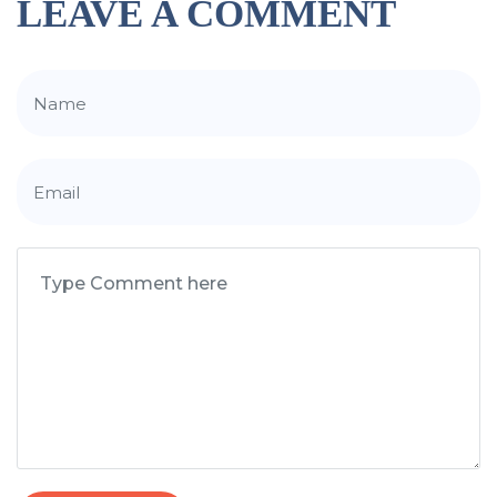
LEAVE A COMMENT