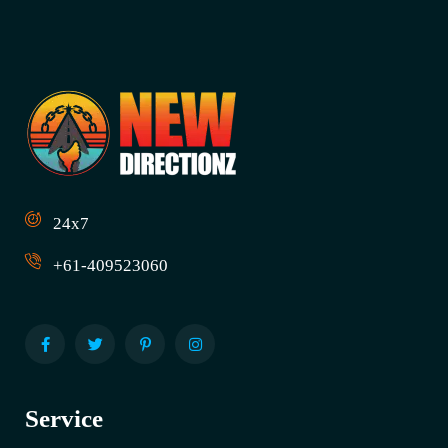
24x7
+61-409523060
Service