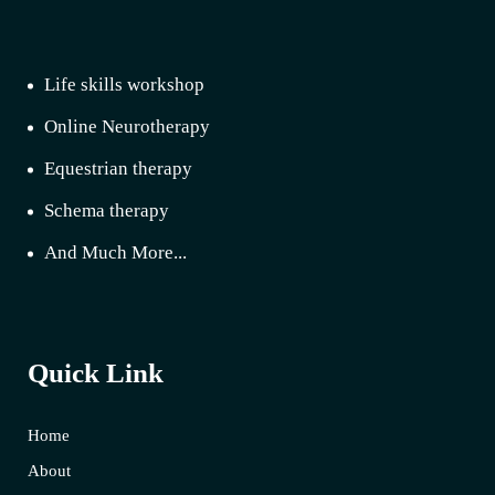
Life skills workshop
Online Neurotherapy
Equestrian therapy
Schema therapy
And Much More...
Quick Link
Home
About