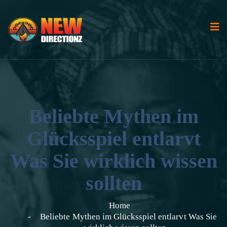
Beliebte Mythen im
Glücksspiel entlarvt
Was Sie wirklich wissen
sollten
Home
Beliebte Mythen im Glücksspiel entlarvt Was Sie