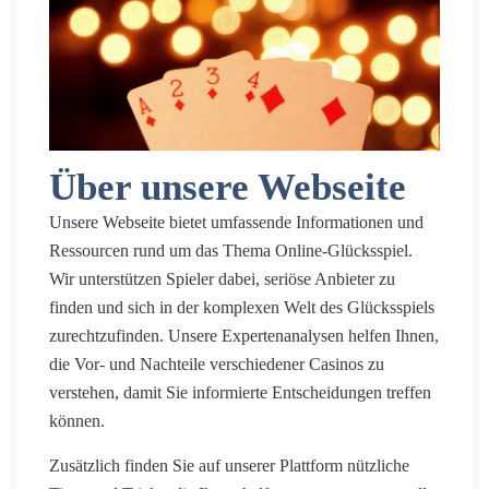
Über unsere Webseite
Unsere Webseite bietet umfassende Informationen und
Ressourcen rund um das Thema Online-Glücksspiel.
Wir unterstützen Spieler dabei, seriöse Anbieter zu
finden und sich in der komplexen Welt des Glücksspiels
zurechtzufinden. Unsere Expertenanalysen helfen Ihnen,
die Vor- und Nachteile verschiedener Casinos zu
verstehen, damit Sie informierte Entscheidungen treffen
können.
Zusätzlich finden Sie auf unserer Plattform nützliche