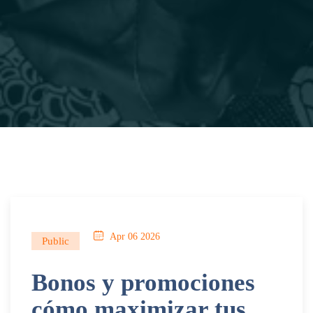
Apr 06 2026
Public
Bonos y promociones
cómo maximizar tus