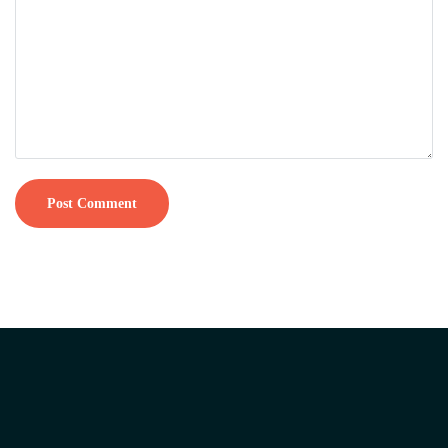
Post Comment