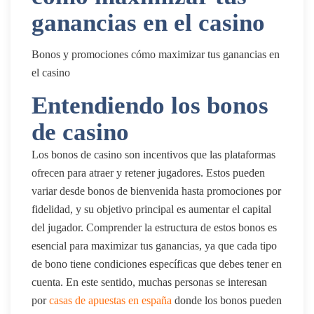
ganancias en el casino
Bonos y promociones cómo maximizar tus ganancias en
el casino
Entendiendo los bonos
de casino
Los bonos de casino son incentivos que las plataformas
ofrecen para atraer y retener jugadores. Estos pueden
variar desde bonos de bienvenida hasta promociones por
fidelidad, y su objetivo principal es aumentar el capital
del jugador. Comprender la estructura de estos bonos es
esencial para maximizar tus ganancias, ya que cada tipo
de bono tiene condiciones específicas que debes tener en
cuenta. En este sentido, muchas personas se interesan
por
casas de apuestas en españa
donde los bonos pueden