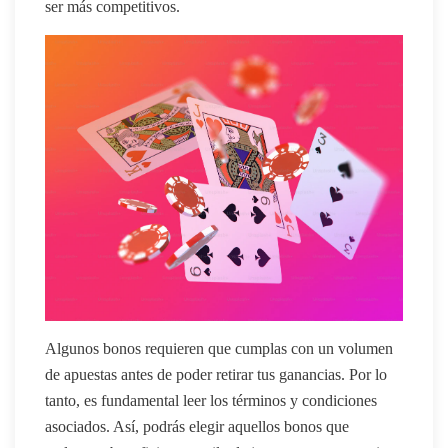
ser más competitivos.
Algunos bonos requieren que cumplas con un volumen
de apuestas antes de poder retirar tus ganancias. Por lo
tanto, es fundamental leer los términos y condiciones
asociados. Así, podrás elegir aquellos bonos que