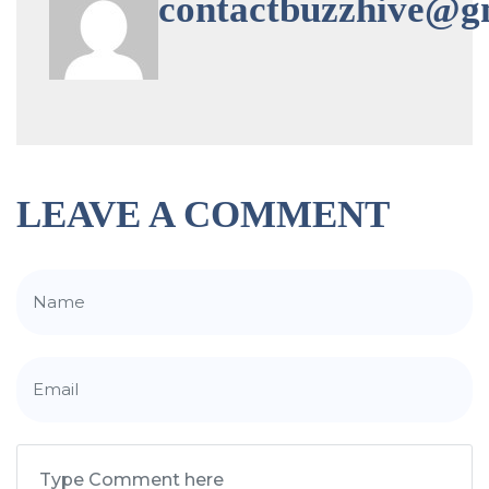
contactbuzzhive@g
LEAVE A COMMENT