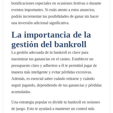
bonificaciones especiales en ocasiones festivas o durante
eventos importantes. Si estás atento a estos anuncios,
podrás incrementar tus posibilidades de ganar sin hacer
una inversión adicional significativa.
La importancia de la
gestión del bankroll
La gestión adecuada de tu bankroll es clave para
maximizar tus ganancias en el casino. Establecer un
presupuesto claro y adherirse a él te permitirá jugar de
manera más inteligente y evitar pérdidas excesivas.
Además, es esencial saber cuándo retirarse y cuándo
seguir jugando, dependiendo de tus ganancias y pérdidas
acumuladas.
Una estrategia popular es dividir tu bankroll en sesiones
de juego. Esto te ayudará a mantener un control más