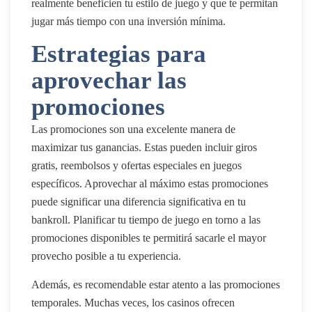
realmente beneficien tu estilo de juego y que te permitan
jugar más tiempo con una inversión mínima.
Estrategias para
aprovechar las
promociones
Las promociones son una excelente manera de
maximizar tus ganancias. Estas pueden incluir giros
gratis, reembolsos y ofertas especiales en juegos
específicos. Aprovechar al máximo estas promociones
puede significar una diferencia significativa en tu
bankroll. Planificar tu tiempo de juego en torno a las
promociones disponibles te permitirá sacarle el mayor
provecho posible a tu experiencia.
Además, es recomendable estar atento a las promociones
temporales. Muchas veces, los casinos ofrecen