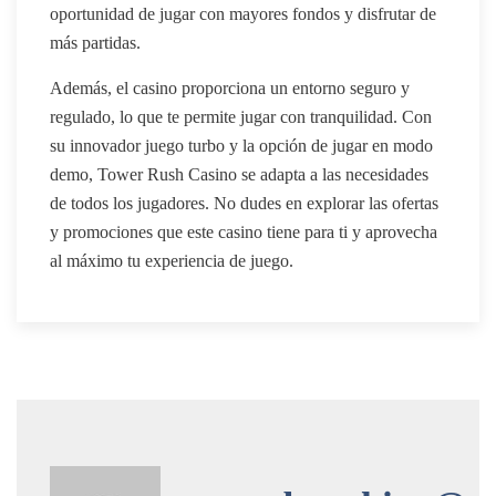
oportunidad de jugar con mayores fondos y disfrutar de
más partidas.
Además, el casino proporciona un entorno seguro y
regulado, lo que te permite jugar con tranquilidad. Con
su innovador juego turbo y la opción de jugar en modo
demo, Tower Rush Casino se adapta a las necesidades
de todos los jugadores. No dudes en explorar las ofertas
y promociones que este casino tiene para ti y aprovecha
al máximo tu experiencia de juego.