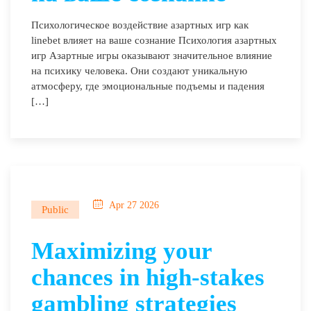
Психологическое воздействие азартных игр как
linebet влияет на ваше сознание Психология азартных
игр Азартные игры оказывают значительное влияние
на психику человека. Они создают уникальную
атмосферу, где эмоциональные подъемы и падения
[…]
Apr 27 2026
Public
Maximizing your
chances in high-stakes
gambling strategies