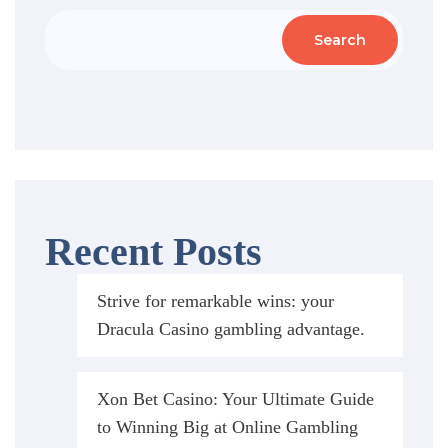
Search
Recent Posts
Strive for remarkable wins: your
Dracula Casino gambling advantage.
Xon Bet Casino: Your Ultimate Guide
to Winning Big at Online Gambling