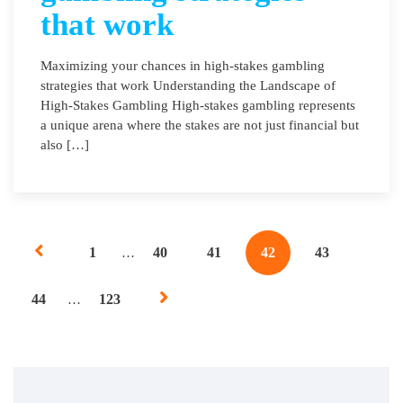
that work
Maximizing your chances in high-stakes gambling
strategies that work Understanding the Landscape of
High-Stakes Gambling High-stakes gambling represents
a unique arena where the stakes are not just financial but
also […]
1
40
41
42
43
…
44
123
…