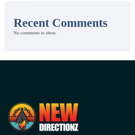
Recent Comments
No comments to show.