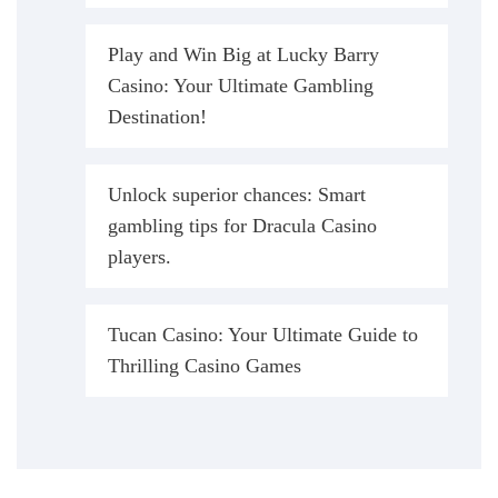
Play and Win Big at Lucky Barry
Casino: Your Ultimate Gambling
Destination!
Unlock superior chances: Smart
gambling tips for Dracula Casino
players.
Tucan Casino: Your Ultimate Guide to
Thrilling Casino Games