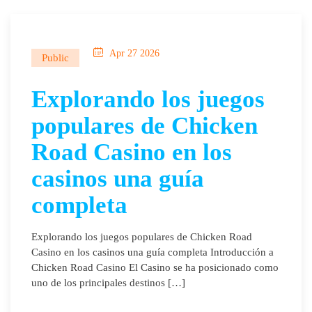
Apr 27 2026
Public
Explorando los juegos
populares de Chicken
Road Casino en los
casinos una guía
completa
Explorando los juegos populares de Chicken Road
Casino en los casinos una guía completa Introducción a
Chicken Road Casino El Casino se ha posicionado como
uno de los principales destinos […]