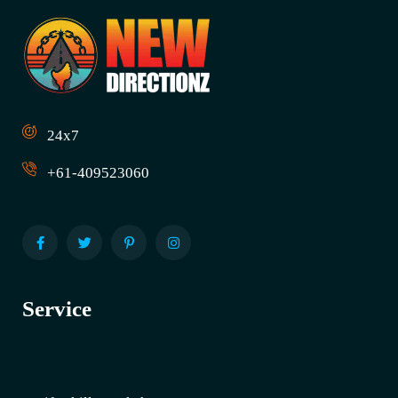
24x7
+61-409523060
Service