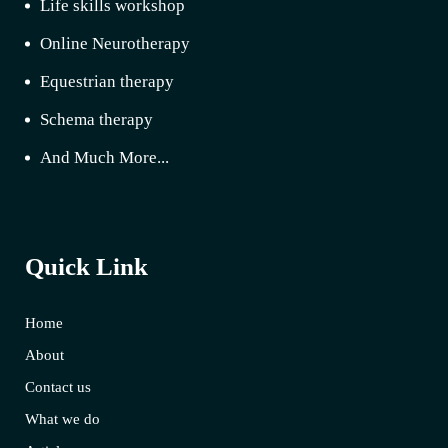
Life skills workshop
Online Neurotherapy
Equestrian therapy
Schema therapy
And Much More...
Quick Link
Home
About
Contact us
What we do