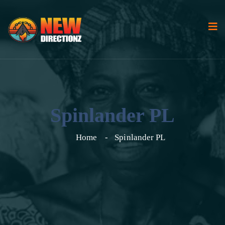
Spinlander PL
Home
Spinlander PL