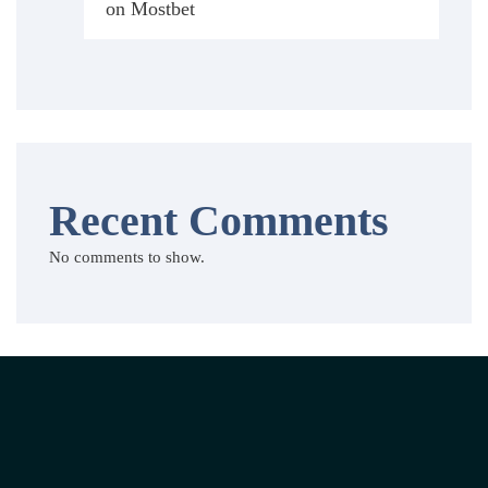
on Mostbet
Recent Comments
No comments to show.