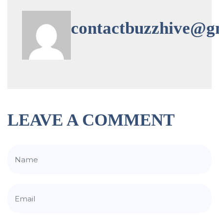
contactbuzzhive@g
LEAVE A COMMENT