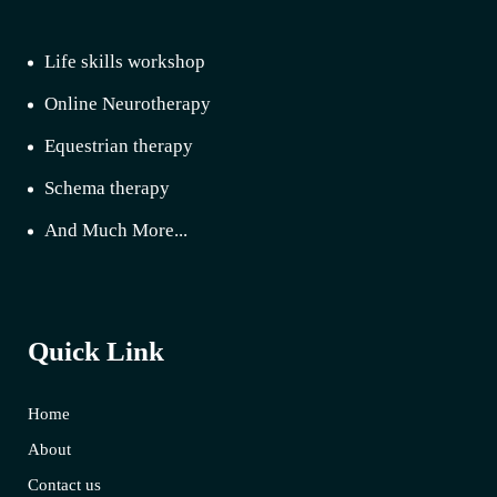
Life skills workshop
Online Neurotherapy
Equestrian therapy
Schema therapy
And Much More...
Quick Link
Home
About
Contact us