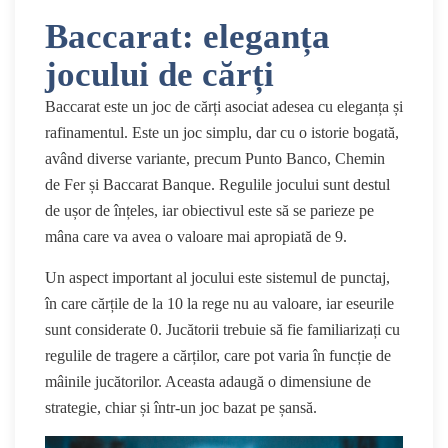
Baccarat: eleganța
jocului de cărți
Baccarat este un joc de cărți asociat adesea cu eleganța și
rafinamentul. Este un joc simplu, dar cu o istorie bogată,
având diverse variante, precum Punto Banco, Chemin
de Fer și Baccarat Banque. Regulile jocului sunt destul
de ușor de înțeles, iar obiectivul este să se parieze pe
mâna care va avea o valoare mai apropiată de 9.
Un aspect important al jocului este sistemul de punctaj,
în care cărțile de la 10 la rege nu au valoare, iar eseurile
sunt considerate 0. Jucătorii trebuie să fie familiarizați cu
regulile de tragere a cărților, care pot varia în funcție de
mâinile jucătorilor. Aceasta adaugă o dimensiune de
strategie, chiar și într-un joc bazat pe șansă.