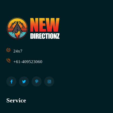
24x7
+61-409523060
Service