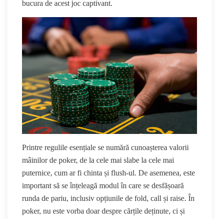
bucura de acest joc captivant.
Printre regulile esențiale se numără cunoașterea valorii
mâinilor de poker, de la cele mai slabe la cele mai
puternice, cum ar fi chinta și flush-ul. De asemenea, este
important să se înțeleagă modul în care se desfășoară
runda de pariu, inclusiv opțiunile de fold, call și raise. În
poker, nu este vorba doar despre cărțile deținute, ci și