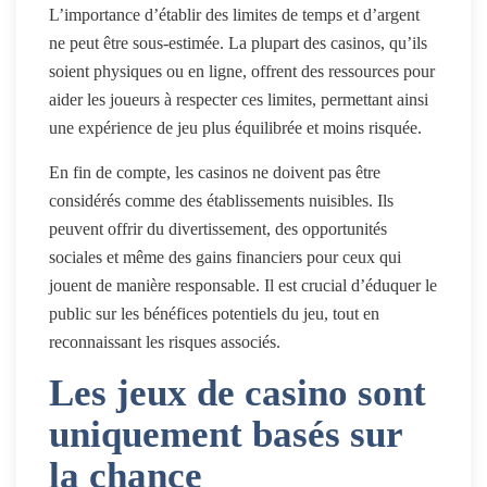
L’importance d’établir des limites de temps et d’argent
ne peut être sous-estimée. La plupart des casinos, qu’ils
soient physiques ou en ligne, offrent des ressources pour
aider les joueurs à respecter ces limites, permettant ainsi
une expérience de jeu plus équilibrée et moins risquée.
En fin de compte, les casinos ne doivent pas être
considérés comme des établissements nuisibles. Ils
peuvent offrir du divertissement, des opportunités
sociales et même des gains financiers pour ceux qui
jouent de manière responsable. Il est crucial d’éduquer le
public sur les bénéfices potentiels du jeu, tout en
reconnaissant les risques associés.
Les jeux de casino sont
uniquement basés sur
la chance