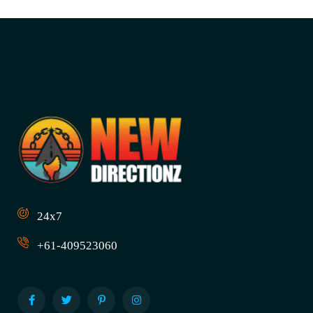
24x7
+61-409523060