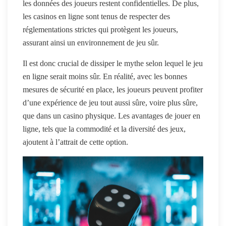
les données des joueurs restent confidentielles. De plus,
les casinos en ligne sont tenus de respecter des
réglementations strictes qui protègent les joueurs,
assurant ainsi un environnement de jeu sûr.
Il est donc crucial de dissiper le mythe selon lequel le jeu
en ligne serait moins sûr. En réalité, avec les bonnes
mesures de sécurité en place, les joueurs peuvent profiter
d’une expérience de jeu tout aussi sûre, voire plus sûre,
que dans un casino physique. Les avantages de jouer en
ligne, tels que la commodité et la diversité des jeux,
ajoutent à l’attrait de cette option.