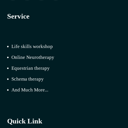
Service
Life skills workshop
Online Neurotherapy
Equestrian therapy
Schema therapy
And Much More...
Quick Link