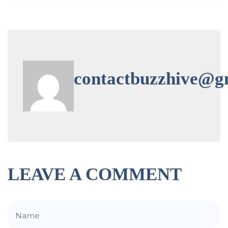
contactbuzzhive@g
LEAVE A COMMENT