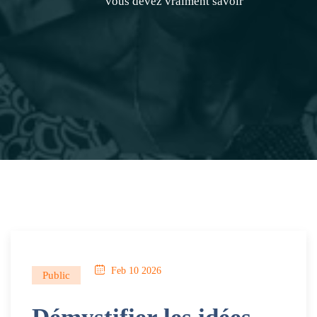
vous devez vraiment savoir
Feb 10 2026
Public