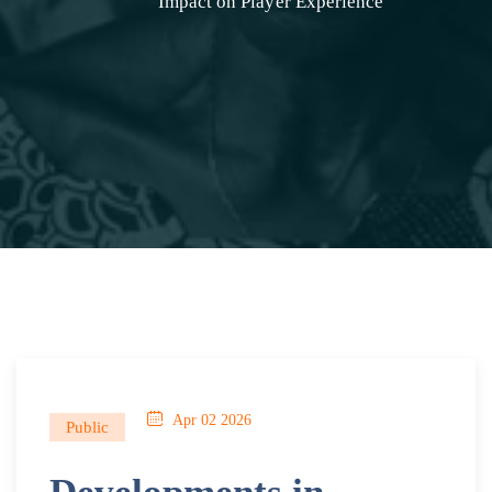
Impact on Player Experience
Apr 02 2026
Public