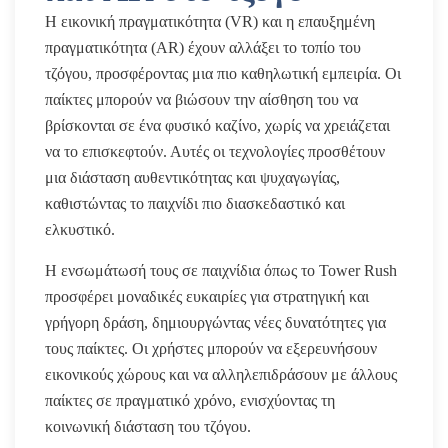
Η εικονική πραγματικότητα (VR) και η επαυξημένη
πραγματικότητα (AR) έχουν αλλάξει το τοπίο του
τζόγου, προσφέροντας μια πιο καθηλωτική εμπειρία. Οι
παίκτες μπορούν να βιώσουν την αίσθηση του να
βρίσκονται σε ένα φυσικό καζίνο, χωρίς να χρειάζεται
να το επισκεφτούν. Αυτές οι τεχνολογίες προσθέτουν
μια διάσταση αυθεντικότητας και ψυχαγωγίας,
καθιστώντας το παιχνίδι πιο διασκεδαστικό και
ελκυστικό.
Η ενσωμάτωσή τους σε παιχνίδια όπως το Tower Rush
προσφέρει μοναδικές ευκαιρίες για στρατηγική και
γρήγορη δράση, δημιουργώντας νέες δυνατότητες για
τους παίκτες. Οι χρήστες μπορούν να εξερευνήσουν
εικονικούς χώρους και να αλληλεπιδράσουν με άλλους
παίκτες σε πραγματικό χρόνο, ενισχύοντας τη
κοινωνική διάσταση του τζόγου.