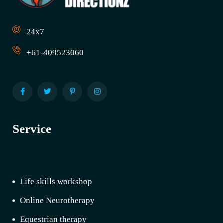
24x7
+61-409523060
Service
Life skills workshop
Online Neurotherapy
Equestrian therapy