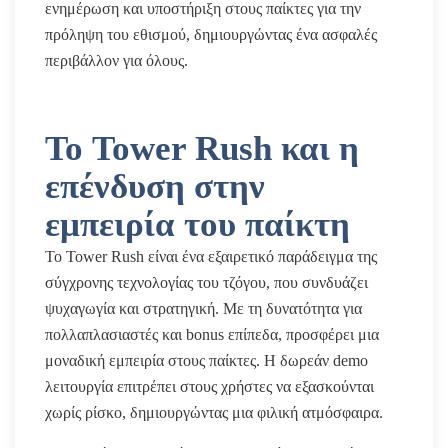
ενημέρωση και υποστήριξη στους παίκτες για την
πρόληψη του εθισμού, δημιουργώντας ένα ασφαλές
περιβάλλον για όλους.
Το Tower Rush και η
επένδυση στην
εμπειρία του παίκτη
Το Tower Rush είναι ένα εξαιρετικό παράδειγμα της
σύγχρονης τεχνολογίας του τζόγου, που συνδυάζει
ψυχαγωγία και στρατηγική. Με τη δυνατότητα για
πολλαπλασιαστές και bonus επίπεδα, προσφέρει μια
μοναδική εμπειρία στους παίκτες. Η δωρεάν demo
λειτουργία επιτρέπει στους χρήστες να εξασκούνται
χωρίς ρίσκο, δημιουργώντας μια φιλική ατμόσφαιρα.