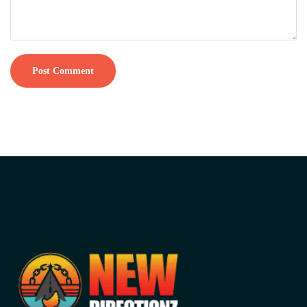
Post Comment