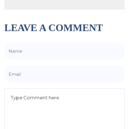
LEAVE A COMMENT