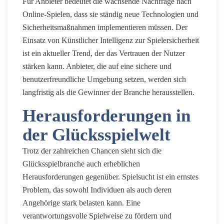
Für Anbieter bedeutet die wachsende Nachfrage nach
Online-Spielen, dass sie ständig neue Technologien und
Sicherheitsmaßnahmen implementieren müssen. Der
Einsatz von Künstlicher Intelligenz zur Spielersicherheit
ist ein aktueller Trend, der das Vertrauen der Nutzer
stärken kann. Anbieter, die auf eine sichere und
benutzerfreundliche Umgebung setzen, werden sich
langfristig als die Gewinner der Branche herausstellen.
Herausforderungen in
der Glücksspielwelt
Trotz der zahlreichen Chancen sieht sich die
Glücksspielbranche auch erheblichen
Herausforderungen gegenüber. Spielsucht ist ein ernstes
Problem, das sowohl Individuen als auch deren
Angehörige stark belasten kann. Eine
verantwortungsvolle Spielweise zu fördern und