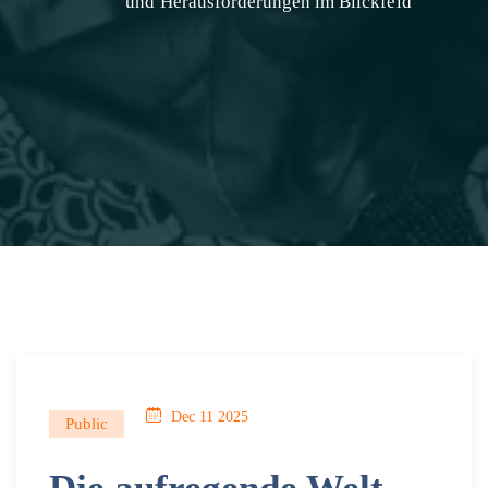
und Herausforderungen im Blickfeld
Dec 11 2025
Public