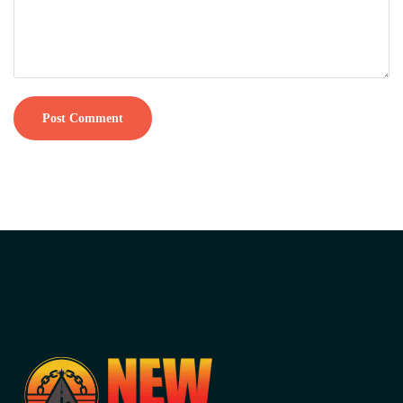
Post Comment