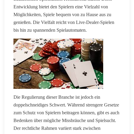
Entwicklung bietet den Spielern eine Vielzahl von
Möglichkeiten, Spiele bequem von zu Hause aus zu
genießen. Die Vielfalt reicht von Live-Dealer-Spielen
bis hin zu spannenden Spielautomaten.
Die Regulierung dieser Branche ist jedoch ein
doppelschneidiges Schwert. Während strengere Gesetze
zum Schutz von Spielern beitragen können, gibt es auch
Bedenken über mögliche Missbräuche und Spielsucht.
Der rechtliche Rahmen variiert stark zwischen