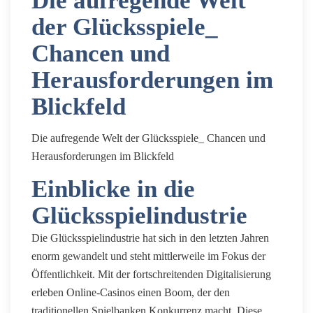
Die aufregende Welt
der Glücksspiele_
Chancen und
Herausforderungen im
Blickfeld
Die aufregende Welt der Glücksspiele_ Chancen und
Herausforderungen im Blickfeld
Einblicke in die
Glücksspielindustrie
Die Glücksspielindustrie hat sich in den letzten Jahren
enorm gewandelt und steht mittlerweile im Fokus der
Öffentlichkeit. Mit der fortschreitenden Digitalisierung
erleben Online-Casinos einen Boom, der den
traditionellen Spielbanken Konkurrenz macht. Diese