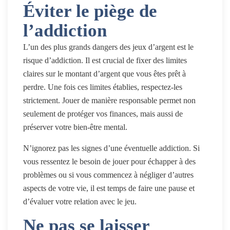
Éviter le piège de
l’addiction
L’un des plus grands dangers des jeux d’argent est le
risque d’addiction. Il est crucial de fixer des limites
claires sur le montant d’argent que vous êtes prêt à
perdre. Une fois ces limites établies, respectez-les
strictement. Jouer de manière responsable permet non
seulement de protéger vos finances, mais aussi de
préserver votre bien-être mental.
N’ignorez pas les signes d’une éventuelle addiction. Si
vous ressentez le besoin de jouer pour échapper à des
problèmes ou si vous commencez à négliger d’autres
aspects de votre vie, il est temps de faire une pause et
d’évaluer votre relation avec le jeu.
Ne pas se laisser