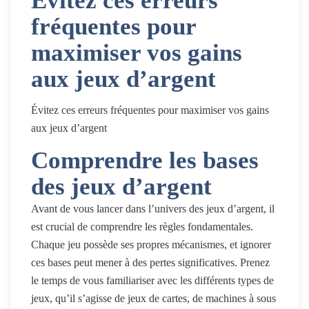
Évitez ces erreurs
fréquentes pour
maximiser vos gains
aux jeux d’argent
Évitez ces erreurs fréquentes pour maximiser vos gains
aux jeux d’argent
Comprendre les bases
des jeux d’argent
Avant de vous lancer dans l’univers des jeux d’argent, il
est crucial de comprendre les règles fondamentales.
Chaque jeu possède ses propres mécanismes, et ignorer
ces bases peut mener à des pertes significatives. Prenez
le temps de vous familiariser avec les différents types de
jeux, qu’il s’agisse de jeux de cartes, de machines à sous