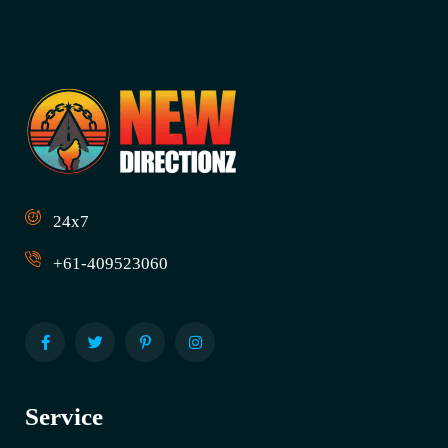
24x7
+61-409523060
Service