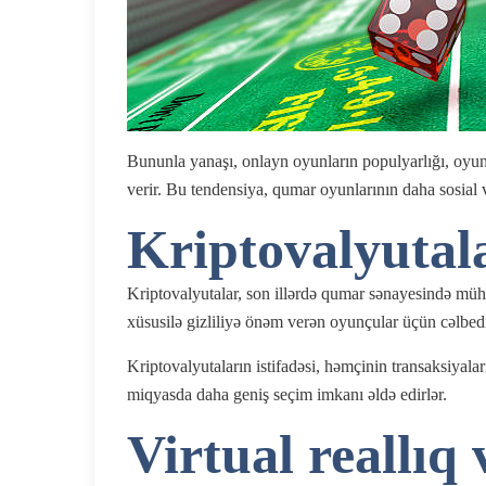
Bununla yanaşı, onlayn oyunların populyarlığı, oyunçu
verir. Bu tendensiya, qumar oyunlarının daha sosial v
Kriptovalyutala
Kriptovalyutalar, son illərdə qumar sənayesində müh
xüsusilə gizliliyə önəm verən oyunçular üçün cəlbedi
Kriptovalyutaların istifadəsi, həmçinin transaksiyala
miqyasda daha geniş seçim imkanı əldə edirlər.
Virtual reallıq 