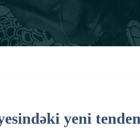
esindəki yeni tendens