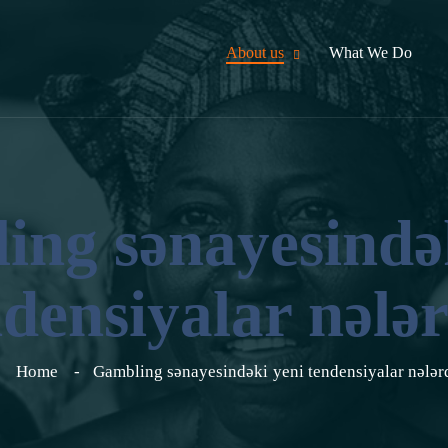
About us
What We Do
ng sənayesində
densiyalar nələr
Home
Gambling sənayesindəki yeni tendensiyalar nələr