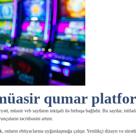
 müasir qumar platfo
i, müasir veb saytların inkişafı ilə birbaşa bağlıdır. Bu saytlar, istifa
nçuların təcrübəsini artırır.
 onların ehtiyaclarına uyğunlaşmağa çalışır. Yenilikçi dizayn və sürətli