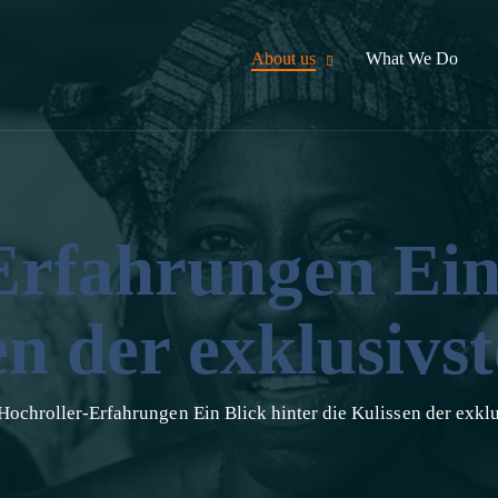
About us
What We Do
Erfahrungen Ein 
en der exklusivs
Hochroller-Erfahrungen Ein Blick hinter die Kulissen der exkl