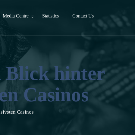
Media Centre
Statistics
Contact Us
Blick hinter
ten Casinos
usivsten Casinos