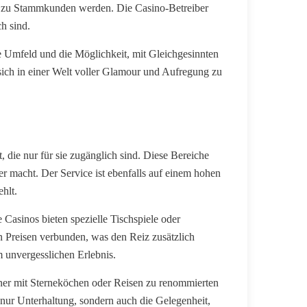
ft zu Stammkunden werden. Die Casino-Betreiber
h sind.
ale Umfeld und die Möglichkeit, mit Gleichgesinnten
 sich in einer Welt voller Glamour und Aufregung zu
t, die nur für sie zugänglich sind. Diese Bereiche
r macht. Der Service ist ebenfalls auf einem hohen
hlt.
e Casinos bieten spezielle Tischspiele oder
ren Preisen verbunden, was den Reiz zusätzlich
 unvergesslichen Erlebnis.
nner mit Sterneköchen oder Reisen zu renommierten
 nur Unterhaltung, sondern auch die Gelegenheit,