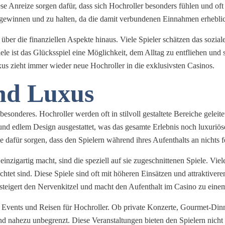
se Anreize sorgen dafür, dass sich Hochroller besonders fühlen und o
 gewinnen und zu halten, da die damit verbundenen Einnahmen erheblic
 über die finanziellen Aspekte hinaus. Viele Spieler schätzen das sozi
iele ist das Glücksspiel eine Möglichkeit, dem Alltag zu entfliehen und
us zieht immer wieder neue Hochroller in die exklusivsten Casinos.
und Luxus
besonderes. Hochroller werden oft in stilvoll gestaltete Bereiche geleite
d edlem Design ausgestattet, was das gesamte Erlebnis noch luxuriöse
 dafür sorgen, dass den Spielern während ihres Aufenthalts an nichts fe
einzigartig macht, sind die speziell auf sie zugeschnittenen Spiele. Viel
ichtet sind. Diese Spiele sind oft mit höheren Einsätzen und attraktive
steigert den Nervenkitzel und macht den Aufenthalt im Casino zu einem
e Events und Reisen für Hochroller. Ob private Konzerte, Gourmet-Di
nd nahezu unbegrenzt. Diese Veranstaltungen bieten den Spielern nicht