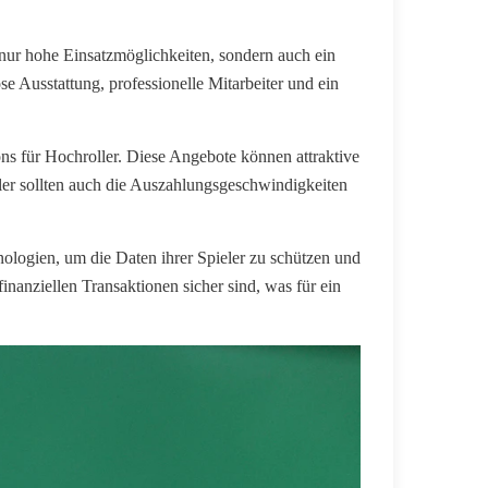
t nur hohe Einsatzmöglichkeiten, sondern auch ein
e Ausstattung, professionelle Mitarbeiter und ein
ns für Hochroller. Diese Angebote können attraktive
ler sollten auch die Auszahlungsgeschwindigkeiten
hnologien, um die Daten ihrer Spieler zu schützen und
inanziellen Transaktionen sicher sind, was für ein