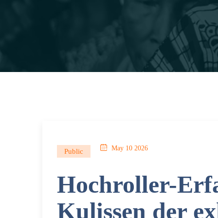
May 10 2026
Public
Hochroller-Erf
Kulissen der ex