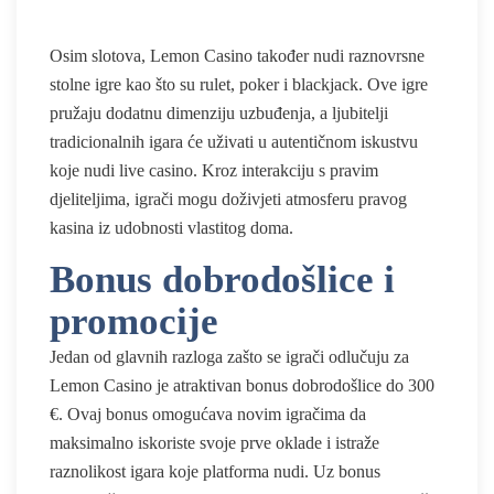
Osim slotova, Lemon Casino također nudi raznovrsne
stolne igre kao što su rulet, poker i blackjack. Ove igre
pružaju dodatnu dimenziju uzbuđenja, a ljubitelji
tradicionalnih igara će uživati u autentičnom iskustvu
koje nudi live casino. Kroz interakciju s pravim
djeliteljima, igrači mogu doživjeti atmosferu pravog
kasina iz udobnosti vlastitog doma.
Bonus dobrodošlice i
promocije
Jedan od glavnih razloga zašto se igrači odlučuju za
Lemon Casino je atraktivan bonus dobrodošlice do 300
€. Ovaj bonus omogućava novim igračima da
maksimalno iskoriste svoje prve oklade i istraže
raznolikost igara koje platforma nudi. Uz bonus