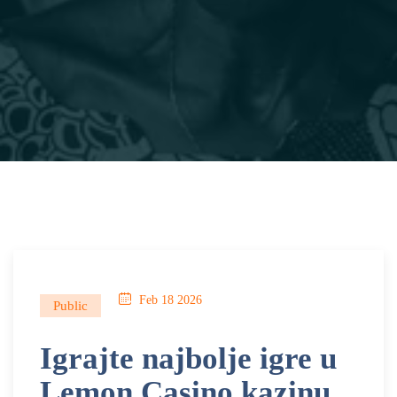
Feb 18 2026
Public
Igrajte najbolje igre u
Lemon Casino kazinu