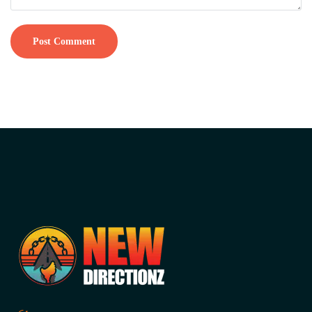
Post Comment