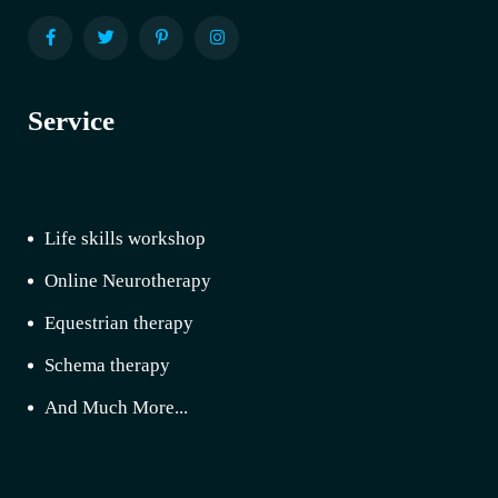
Service
Life skills workshop
Online Neurotherapy
Equestrian therapy
Schema therapy
And Much More...