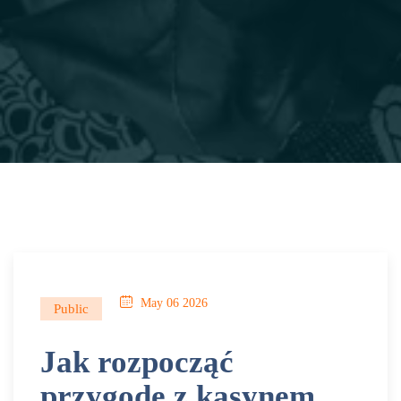
May 06 2026
Public
Jak rozpocząć
przygodę z kasynem