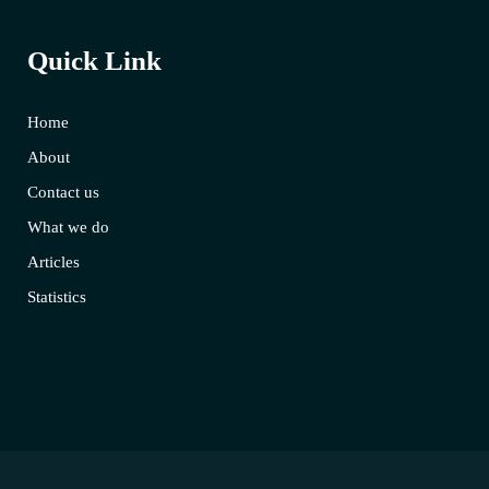
Quick Link
Home
About
Contact us
What we do
Articles
Statistics