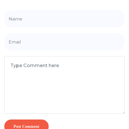
Post Comment