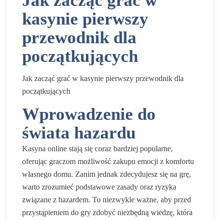
Jak zacząć grać w
kasynie pierwszy
przewodnik dla
początkujących
Jak zacząć grać w kasynie pierwszy przewodnik dla
początkujących
Wprowadzenie do
świata hazardu
Kasyna online stają się coraz bardziej popularne,
oferując graczom możliwość zakupu emocji z komfortu
własnego domu. Zanim jednak zdecydujesz się na grę,
warto zrozumieć podstawowe zasady oraz ryzyka
związane z hazardem. To niezwykle ważne, aby przed
przystąpieniem do gry zdobyć niezbędną wiedzę, która