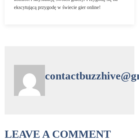
ekscytującą przygodę w świecie gier online!
contactbuzzhive@g
LEAVE A COMMENT