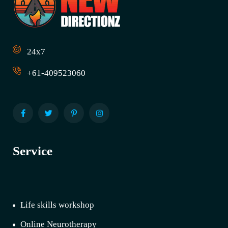
24x7
+61-409523060
Service
Life skills workshop
Online Neurotherapy