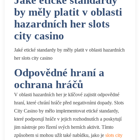
Jaké etické standardy
by měly platit v oblasti
hazardních her slots
city casino
Jaké etické standardy by měly platit v oblasti hazardních
her slots city casino
Odpovědné hraní a
ochrana hráčů
V oblasti hazardních her je klíčové zajistit odpovědné
hraní, které chrání hráče před negativními dopady. Slots
City Casino by mělo implementovat etické standardy,
které podporují hráče v jejich rozhodnutích a poskytují
jim nástroje pro řízení svých herních aktivit. Tímto
způsobem si mohou užít také nabídku, jako je
slots city