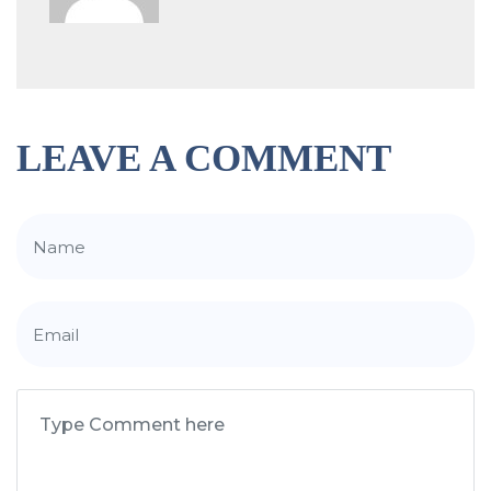
LEAVE A COMMENT