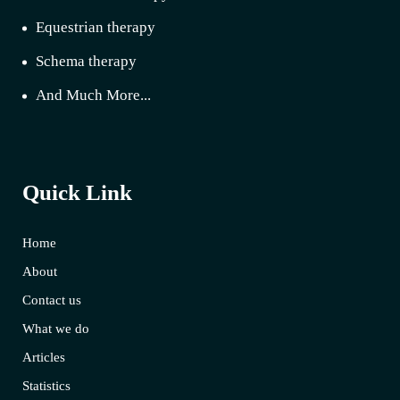
Equestrian therapy
Schema therapy
And Much More...
Quick Link
Home
About
Contact us
What we do
Articles
Statistics