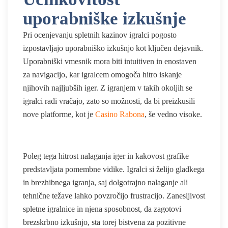
uporabniške izkušnje
Pri ocenjevanju spletnih kazinov igralci pogosto
izpostavljajo uporabniško izkušnjo kot ključen dejavnik.
Uporabniški vmesnik mora biti intuitiven in enostaven
za navigacijo, kar igralcem omogoča hitro iskanje
njihovih najljubših iger. Z igranjem v takih okoljih se
igralci radi vračajo, zato so možnosti, da bi preizkusili
nove platforme, kot je
Casino Rabona
, še vedno visoke.
Poleg tega hitrost nalaganja iger in kakovost grafike
predstavljata pomembne vidike. Igralci si želijo gladkega
in brezhibnega igranja, saj dolgotrajno nalaganje ali
tehnične težave lahko povzročijo frustracijo. Zanesljivost
spletne igralnice in njena sposobnost, da zagotovi
brezskrbno izkušnjo, sta torej bistvena za pozitivne