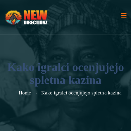
Kako igralci ocenjujejo
spletna kazina
Home
Kako igralci ocenjujejo spletna kazina