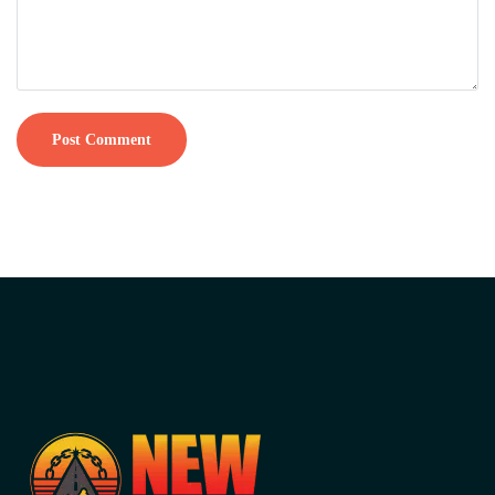
Post Comment