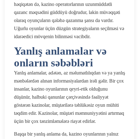
həqiqətən də, kazino operatorlarının uzunmüddətli
qazanc məqsədini güddüyü doğrudur, lakin müvəqqəti
olaraq oyunçuların qələbə qazanma şansı da vardır.
Uğurlu oyunlar üçün düzgün strategiyaların seçilməsi və
idarəedici mövqenin bilinməsi vacibdir.
Yanlış anlamalar və
onların səbəbləri
Yanlış anlamalar, adətən, az məlumatlılıqdan və ya yanlış
mənbələrdən alınan informasiyalardan irəli gəlir. Bir çox
insanlar, kazino oyunlarının qeyri-etik olduğunu
düşünür, halbuki qanunlar çərçivəsində fəaliyyət
göstərən kazinolar, müştərilərə təhlükəsiz oyun mühiti
təqdim edir. Kazinolar, müştəri məmnuniyyətini artırmaq
üçün bir çox tənzimləmələrə riayət edirlər.
Başqa bir yanlış anlama da, kazino oyunlarının yalnız