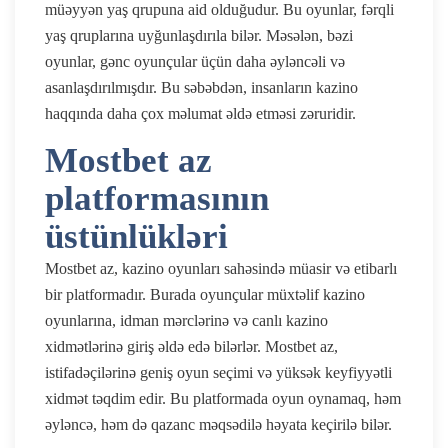
müəyyən yaş qrupuna aid olduğudur. Bu oyunlar, fərqli
yaş qruplarına uyğunlaşdırıla bilər. Məsələn, bəzi
oyunlar, gənc oyunçular üçün daha əyləncəli və
asanlaşdırılmışdır. Bu səbəbdən, insanların kazino
haqqında daha çox məlumat əldə etməsi zəruridir.
Mostbet az
platformasının
üstünlükləri
Mostbet az, kazino oyunları sahəsində müasir və etibarlı
bir platformadır. Burada oyunçular müxtəlif kazino
oyunlarına, idman mərclərinə və canlı kazino
xidmətlərinə giriş əldə edə bilərlər. Mostbet az,
istifadəçilərinə geniş oyun seçimi və yüksək keyfiyyətli
xidmət təqdim edir. Bu platformada oyun oynamaq, həm
əyləncə, həm də qazanc məqsədilə həyata keçirilə bilər.