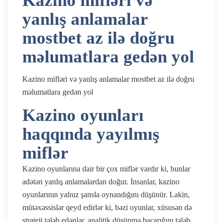
Kazino mifləri və
yanlış anlamalar
mostbet az ilə doğru
məlumatlara gedən yol
Kazino mifləri və yanlış anlamalar mostbet az ilə doğru
məlumatlara gedən yol
Kazino oyunları
haqqında yayılmış
miflər
Kazino oyunlarına dair bir çox miflər vardır ki, bunlar
adətən yanlış anlamalardan doğur. İnsanlar, kazino
oyunlarının yalnız şansla oynandığını düşünür. Lakin,
mütəxəssislər qeyd edirlər ki, bəzi oyunlar, xüsusən də
strateji tələb edənlər, analitik düşünmə bacarığını tələb