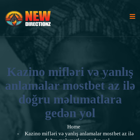
Kazino mifləri və yanlış
anlamalar mostbet az ilə
doğru məlumatlara
gedən yol
Home
Kazino mifləri və yanlış anlamalar mostbet az ilə