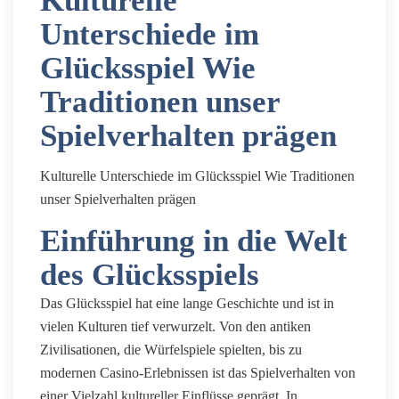
Kulturelle
Unterschiede im
Glücksspiel Wie
Traditionen unser
Spielverhalten prägen
Kulturelle Unterschiede im Glücksspiel Wie Traditionen
unser Spielverhalten prägen
Einführung in die Welt
des Glücksspiels
Das Glücksspiel hat eine lange Geschichte und ist in
vielen Kulturen tief verwurzelt. Von den antiken
Zivilisationen, die Würfelspiele spielten, bis zu
modernen Casino-Erlebnissen ist das Spielverhalten von
einer Vielzahl kultureller Einflüsse geprägt. In