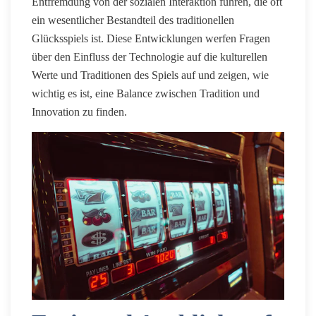
Entfremdung von der sozialen Interaktion führen, die oft
ein wesentlicher Bestandteil des traditionellen
Glücksspiels ist. Diese Entwicklungen werfen Fragen
über den Einfluss der Technologie auf die kulturellen
Werte und Traditionen des Spiels auf und zeigen, wie
wichtig es ist, eine Balance zwischen Tradition und
Innovation zu finden.