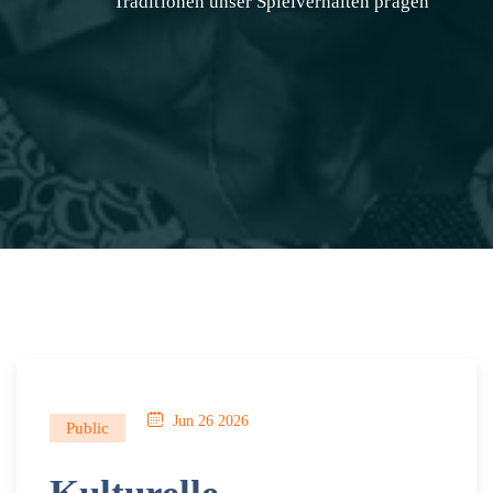
Traditionen unser Spielverhalten prägen
Jun 26 2026
Public