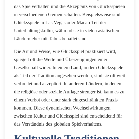
das Spielverhalten und die Akzeptanz von Glücksspielen
in verschiedenen Gemeinschaften. Beispielsweise sind
Glücksspiele in Las Vegas oder Macao Teil der
Unterhaltungskultur, während sie in vielen asiatischen
Ländern eher mit Tabus behaftet sind.
Die Art und Weise, wie Glücksspiel praktiziert wird,
spiegelt oft die Werte und Überzeugungen einer
Gesellschaft wider. In einem Land, in dem Glücksspiele
als Teil der Tradition angesehen werden, sind sie oft weit
verbreitet und akzeptiert. In anderen Ländern, in denen
die religiöse oder soziale Auflage strenger ist, kann es zu
einem Verbot oder einer stark eingeschränkten Praxis
kommen. Diese dynamischen Wechselwirkungen
zwischen Kultur und Glücksspiel sind entscheidend für
das Verständnis des globalen Spielverhaltens.
Kulturelle Traditionen