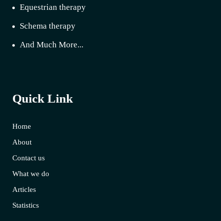
Equestrian therapy
Schema therapy
And Much More...
Quick Link
Home
About
Contact us
What we do
Articles
Statistics