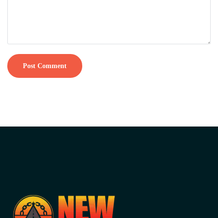
Post Comment