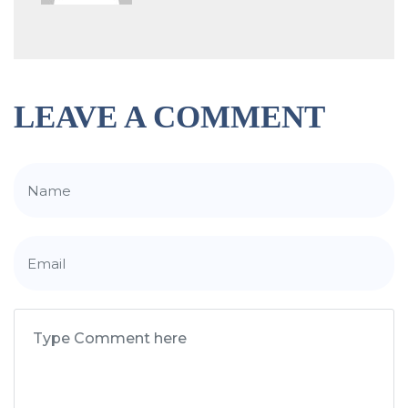
LEAVE A COMMENT