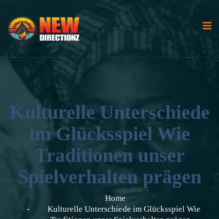
Kulturelle Unterschiede
im Glücksspiel Wie
Traditionen unser
Spielverhalten prägen
Home
Kulturelle Unterschiede im Glücksspiel Wie