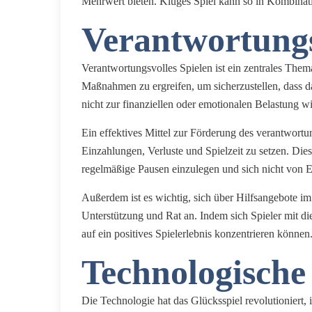
Mehrwert bieten. Kluges Spiel kann so in Kombinati
Verantwortungs
Verantwortungsvolles Spielen ist ein zentrales Thema 
Maßnahmen zu ergreifen, um sicherzustellen, dass das
nicht zur finanziellen oder emotionalen Belastung 
Ein effektives Mittel zur Förderung des verantwortu
Einzahlungen, Verluste und Spielzeit zu setzen. Dies
regelmäßige Pausen einzulegen und sich nicht von E
Außerdem ist es wichtig, sich über Hilfsangebote im
Unterstützung und Rat an. Indem sich Spieler mit die
auf ein positives Spielerlebnis konzentrieren können
Technologische
Die Technologie hat das Glücksspiel revolutionie