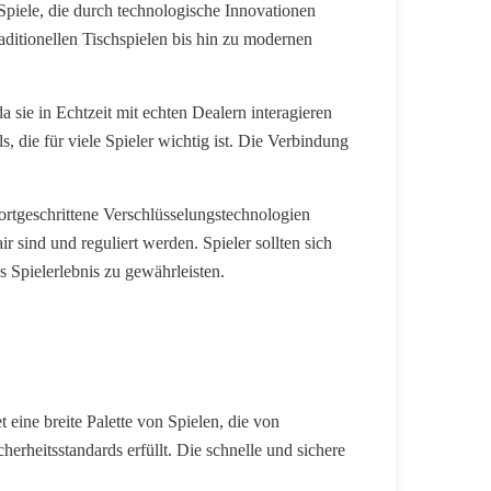
Spiele, die durch technologische Innovationen
aditionellen Tischspielen bis hin zu modernen
 sie in Echtzeit mit echten Dealern interagieren
 die für viele Spieler wichtig ist. Die Verbindung
ortgeschrittene Verschlüsselungstechnologien
r sind und reguliert werden. Spieler sollten sich
s Spielerlebnis zu gewährleisten.
t eine breite Palette von Spielen, die von
erheitsstandards erfüllt. Die schnelle und sichere