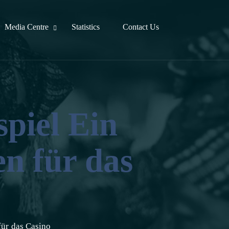
Media Centre
Statistics
Contact Us
spiel Ein
en für das
für das Casino