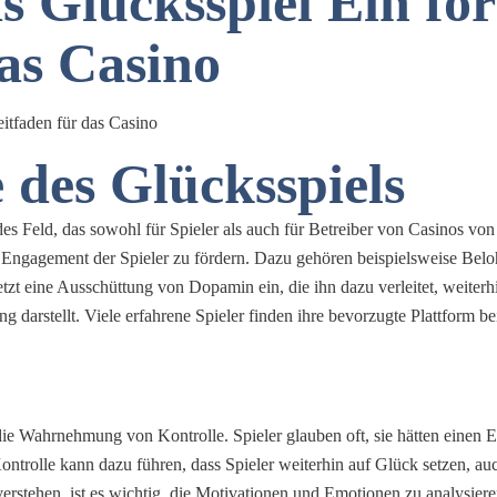
s Glücksspiel Ein for
das Casino
eitfaden für das Casino
 des Glücksspiels
des Feld, das sowohl für Spieler als auch für Betreiber von Casinos von
ngagement der Spieler zu fördern. Dazu gehören beispielsweise Belohn
zt eine Ausschüttung von Dopamin ein, die ihn dazu verleitet, weiterh
g darstellt. Viele erfahrene Spieler finden ihre bevorzugte Plattform b
ie Wahrnehmung von Kontrolle. Spieler glauben oft, sie hätten einen Ein
 Kontrolle kann dazu führen, dass Spieler weiterhin auf Glück setzen, a
rstehen, ist es wichtig, die Motivationen und Emotionen zu analysieren