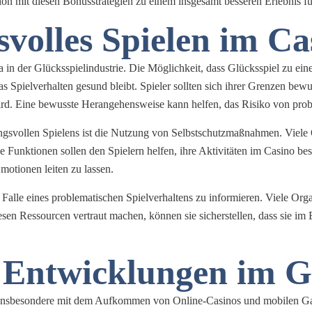
on mit diesen Bonusstrategien zu einem insgesamt besseren Erlebnis f
volles Spielen im Ca
in der Glücksspielindustrie. Die Möglichkeit, dass Glücksspiel zu einer 
 Spielverhalten gesund bleibt. Spieler sollten sich ihrer Grenzen bewu
wird. Eine bewusste Herangehensweise kann helfen, das Risiko von pro
ngsvollen Spielens ist die Nutzung von Selbstschutzmaßnahmen. Viele O
e Funktionen sollen den Spielern helfen, ihre Aktivitäten im Casino bes
motionen leiten zu lassen.
 Falle eines problematischen Spielverhaltens zu informieren. Viele Org
sen Ressourcen vertraut machen, können sie sicherstellen, dass sie im 
.
 Entwicklungen im G
rt, insbesondere mit dem Aufkommen von Online-Casinos und mobilen 