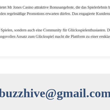
ietet Mr Jones Casino attraktive Bonusangebote, die das Spielerlebnis
en regelmäßige Promotions erwarten dürfen. Das engagierte Kundenser
m Spielen, sondern auch eine Community für Glücksspielenthusiasten. 
svollen Ansatz zum Glücksspiel macht die Plattform zu einer erstklass
tbuzzhive@gmail.co