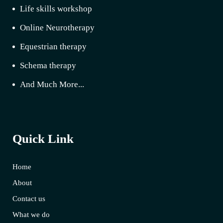
Life skills workshop
Online Neurotherapy
Equestrian therapy
Schema therapy
And Much More...
Quick Link
Home
About
Contact us
What we do