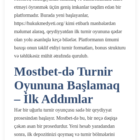
etməyi öyrənmək üçün geniş imkanlar təqdim edən bir
platformadır. Burada yeni başlayanlar,
https://hukukmedyeti.org/ kimi etibarlı mənbələrdən
məlumat alaraq, qeydiyyatdan ilk turnir oyununa qədər
olan yolu asanlıqla keçə bilərlər. Platformanın ümumi
baxışı onun təklif etdiyi turnir formatları, bonus strukturu
və təhlükəsiz mühit ətrafında qurulub.
Mostbet-də Turnir
Oyununa Başlamaq
– İlk Addımlar
Hər bir uğurlu turnir oyunçusu sadə bir qeydiyyat
prosesindən başlayır. Mostbet-də bu, bir neçə dəqiqə
çəkən asan bir prosedurdur. Yeni hesab yaradandan
sonra, ilk depozitinizi qoymaq və turnir bölmələrini