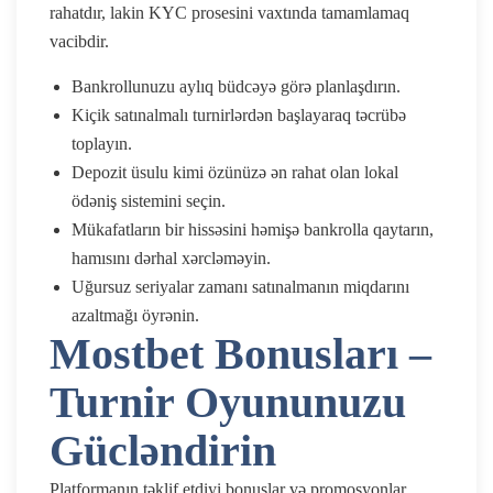
rahatdır, lakin KYC prosesini vaxtında tamamlamaq
vacibdir.
Bankrollunuzu aylıq büdcəyə görə planlaşdırın.
Kiçik satınalmalı turnirlərdən başlayaraq təcrübə
toplayın.
Depozit üsulu kimi özünüzə ən rahat olan lokal
ödəniş sistemini seçin.
Mükafatların bir hissəsini həmişə bankrolla qaytarın,
hamısını dərhal xərcləməyin.
Uğursuz seriyalar zamanı satınalmanın miqdarını
azaltmağı öyrənin.
Mostbet Bonusları –
Turnir Oyununuzu
Gücləndirin
Platformanın təklif etdiyi bonuslar və promosyonlar