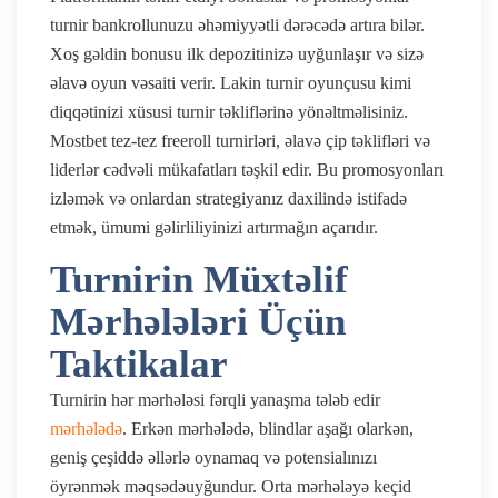
turnir bankrollunuzu əhəmiyyətli dərəcədə artıra bilər.
Xoş gəldin bonusu ilk depozitinizə uyğunlaşır və sizə
əlavə oyun vəsaiti verir. Lakin turnir oyunçusu kimi
diqqətinizi xüsusi turnir təkliflərinə yönəltməlisiniz.
Mostbet tez-tez freeroll turnirləri, əlavə çip təklifləri və
liderlər cədvəli mükafatları təşkil edir. Bu promosyonları
izləmək və onlardan strategiyanız daxilində istifadə
etmək, ümumi gəlirliliyinizi artırmağın açarıdır.
Turnirin Müxtəlif
Mərhələləri Üçün
Taktikalar
Turnirin hər mərhələsi fərqli yanaşma tələb edir
mərhələdə
. Erkən mərhələdə, blindlar aşağı olarkən,
geniş çeşiddə əllərlə oynamaq və potensialınızı
öyrənmək məqsədəuyğundur. Orta mərhələyə keçid