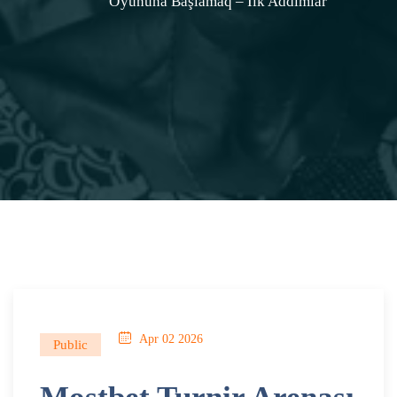
Oyununa Başlamaq – İlk Addımlar
Apr 02 2026
Public