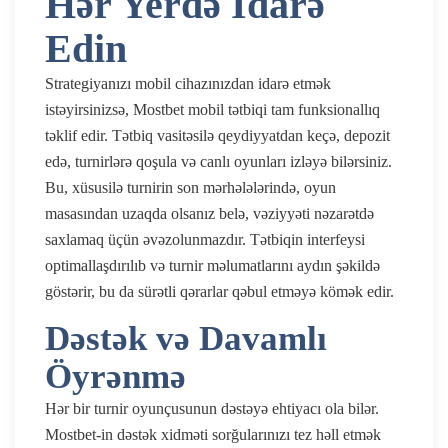
Hər Yerdə İdarə
Edin
Strategiyanızı mobil cihazınızdan idarə etmək
istəyirsinizsə, Mostbet mobil tətbiqi tam funksionallıq
təklif edir. Tətbiq vasitəsilə qeydiyyatdan keçə, depozit
edə, turnirlərə qoşula və canlı oyunları izləyə bilərsiniz.
Bu, xüsusilə turnirin son mərhələlərində, oyun
masasından uzaqda olsanız belə, vəziyyəti nəzarətdə
saxlamaq üçün əvəzolunmazdır. Tətbiqin interfeysi
optimallaşdırılıb və turnir məlumatlarını aydın şəkildə
göstərir, bu da sürətli qərarlar qəbul etməyə kömək edir.
Dəstək və Davamlı
Öyrənmə
Hər bir turnir oyunçusunun dəstəyə ehtiyacı ola bilər.
Mostbet-in dəstək xidməti sorğularınızı tez həll etmək