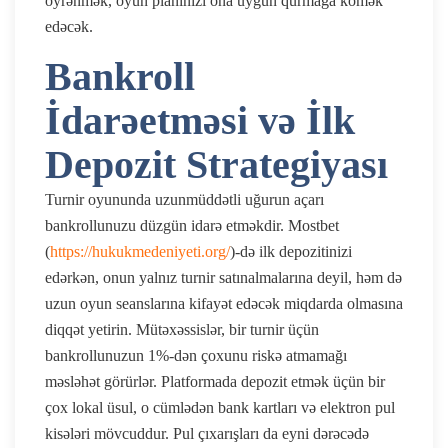
öyrənmək, oyun planınızı ona uyğun qurmağa kömək
edəcək.
Bankroll
İdarəetməsi və İlk
Depozit Strategiyası
Turnir oyununda uzunmüddətli uğurun açarı
bankrollunuzu düzgün idarə etməkdir. Mostbet
(
https://hukukmedeniyeti.org/
)-də ilk depozitinizi
edərkən, onun yalnız turnir satınalmalarına deyil, həm də
uzun oyun seanslarına kifayət edəcək miqdarda olmasına
diqqət yetirin. Mütəxəssislər, bir turnir üçün
bankrollunuzun 1%-dən çoxunu riskə atmamağı
məsləhət görürlər. Platformada depozit etmək üçün bir
çox lokal üsul, o cümlədən bank kartları və elektron pul
kisələri mövcuddur. Pul çıxarışları da eyni dərəcədə