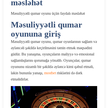
məsləhət
Məsuliyyətli qumar oyunu üçün faydalı məsləhət
Məsuliyyətli qumar
oyununa giriş
Məsuliyyətli qumar oyunu, qumar oyunlarının sağlam və
əyləncəli şəkildə keçirilməsini təmin etmək məqsədini
güdür. Bu yanaşma, oyunçuların maliyyə və emosional
sağlamlıqlarını qorumağa yönəlib. Oyunçular, qumar
oyununu nizamlı bir şəkildə əyləncə kimi qəbul etməli,
lakin bununla yanaşı,
mostbet
risklərini də dərk
etməlidirlər.