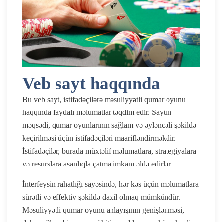
Veb sayt haqqında
Bu veb sayt, istifadəçilərə məsuliyyətli qumar oyunu
haqqında faydalı məlumatlar təqdim edir. Saytın
məqsədi, qumar oyunlarının sağlam və əyləncəli şəkildə
keçirilməsi üçün istifadəçiləri maarifləndirməkdir.
İstifadəçilər, burada müxtəlif məlumatlara, strategiyalara
və resurslara asanlıqla çatma imkanı əldə edirlər.
İnterfeysin rahatlığı sayəsində, hər kəs üçün məlumatlara
sürətli və effektiv şəkildə daxil olmaq mümkündür.
Məsuliyyətli qumar oyunu anlayışının genişlənməsi,