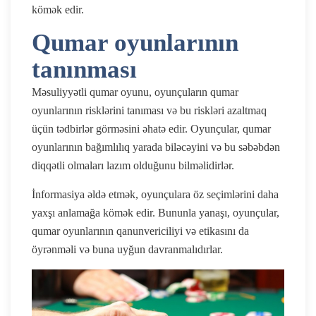
kömək edir.
Qumar oyunlarının
tanınması
Məsuliyyətli qumar oyunu, oyunçuların qumar
oyunlarının risklərini tanıması və bu riskləri azaltmaq
üçün tədbirlər görməsini əhatə edir. Oyunçular, qumar
oyunlarının bağımlılıq yarada biləcəyini və bu səbəbdən
diqqətli olmaları lazım olduğunu bilməlidirlər.
İnformasiya əldə etmək, oyunçulara öz seçimlərini daha
yaxşı anlamağa kömək edir. Bununla yanaşı, oyunçular,
qumar oyunlarının qanunvericiliyi və etikasını da
öyrənməli və buna uyğun davranmalıdırlar.