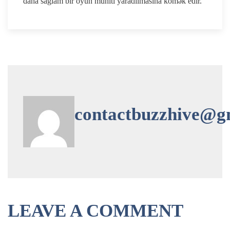
daha sağlam bir oyun mühiti yaradılmasına kömək edir.
contactbuzzhive@g
LEAVE A COMMENT