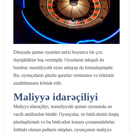
Dünyada qumar oyunları tarixi boyunca bir çox
dəyişikliklər baş vermişdir. Oyunların inkişafı ilə
bərabər, məsuliyyətli oyun anlayışı da formalaşmışdır.
Bu, oyunçuların şüurlu qərarlar verməsinə və risklərin
azaldılmasına kömək edir.
Maliyyə idarəçiliyi
Maliyyə idarəçiliyi, məsuliyyətli qumar oyununda ən
vacib amillərdən biridir. Oyunçular, öz büdcələrini dəqiq
planlaşdırmalı və bu büdcədən kənara çıxmamalıdırlar.
İstifadə olunan pulların miqdarı, oyunçunun maliyyə