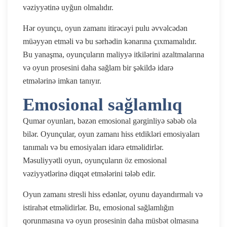
vəziyyətinə uyğun olmalıdır.
Hər oyunçu, oyun zamanı itirəcəyi pulu əvvəlcədən
müəyyən etməli və bu sərhədin kənarına çıxmamalıdır.
Bu yanaşma, oyunçuların maliyyə itkilərini azaltmalarına
və oyun prosesini daha sağlam bir şəkildə idarə
etmələrinə imkan tanıyır.
Emosional sağlamlıq
Qumar oyunları, bəzən emosional gərginliyə səbəb ola
bilər. Oyunçular, oyun zamanı hiss etdikləri emosiyaları
tanımalı və bu emosiyaları idarə etməlidirlər.
Məsuliyyətli oyun, oyunçuların öz emosional
vəziyyətlərinə diqqət etmələrini tələb edir.
Oyun zamanı stresli hiss edənlər, oyunu dayandırmalı və
istirahət etməlidirlər. Bu, emosional sağlamlığın
qorunmasına və oyun prosesinin daha müsbət olmasına