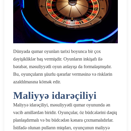
Dünyada qumar oyunları tarixi boyunca bir çox
dəyişikliklər baş vermişdir. Oyunların inkişafı ilə
bərabər, məsuliyyətli oyun anlayışı da formalaşmışdır.
Bu, oyunçuların şüurlu qərarlar verməsinə və risklərin
azaldılmasına kömək edir.
Maliyyə idarəçiliyi
Maliyyə idarəçiliyi, məsuliyyətli qumar oyununda ən
vacib amillərdən biridir. Oyunçular, öz büdcələrini dəqiq
planlaşdırmalı və bu büdcədən kənara çıxmamalıdırlar.
İstifadə olunan pulların miqdarı, oyunçunun maliyyə