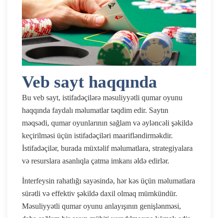
Veb sayt haqqında
Bu veb sayt, istifadəçilərə məsuliyyətli qumar oyunu
haqqında faydalı məlumatlar təqdim edir. Saytın
məqsədi, qumar oyunlarının sağlam və əyləncəli şəkildə
keçirilməsi üçün istifadəçiləri maarifləndirməkdir.
İstifadəçilər, burada müxtəlif məlumatlara, strategiyalara
və resurslara asanlıqla çatma imkanı əldə edirlər.
İnterfeysin rahatlığı sayəsində, hər kəs üçün məlumatlara
sürətli və effektiv şəkildə daxil olmaq mümkündür.
Məsuliyyətli qumar oyunu anlayışının genişlənməsi,