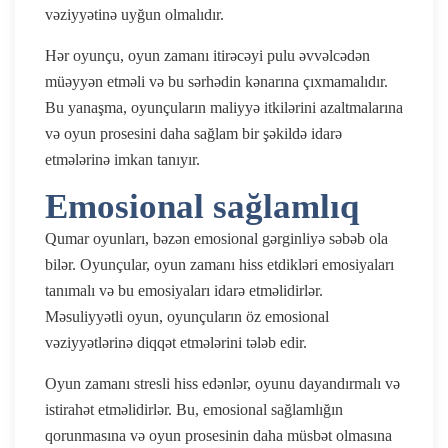
vəziyyətinə uyğun olmalıdır.
Hər oyunçu, oyun zamanı itirəcəyi pulu əvvəlcədən
müəyyən etməli və bu sərhədin kənarına çıxmamalıdır.
Bu yanaşma, oyunçuların maliyyə itkilərini azaltmalarına
və oyun prosesini daha sağlam bir şəkildə idarə
etmələrinə imkan tanıyır.
Emosional sağlamlıq
Qumar oyunları, bəzən emosional gərginliyə səbəb ola
bilər. Oyunçular, oyun zamanı hiss etdikləri emosiyaları
tanımalı və bu emosiyaları idarə etməlidirlər.
Məsuliyyətli oyun, oyunçuların öz emosional
vəziyyətlərinə diqqət etmələrini tələb edir.
Oyun zamanı stresli hiss edənlər, oyunu dayandırmalı və
istirahət etməlidirlər. Bu, emosional sağlamlığın
qorunmasına və oyun prosesinin daha müsbət olmasına