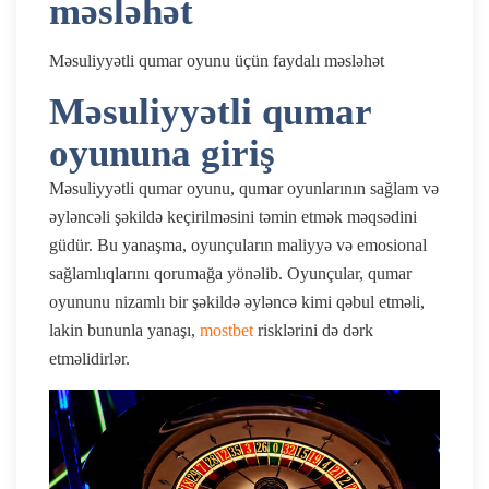
məsləhət
Məsuliyyətli qumar oyunu üçün faydalı məsləhət
Məsuliyyətli qumar
oyununa giriş
Məsuliyyətli qumar oyunu, qumar oyunlarının sağlam və
əyləncəli şəkildə keçirilməsini təmin etmək məqsədini
güdür. Bu yanaşma, oyunçuların maliyyə və emosional
sağlamlıqlarını qorumağa yönəlib. Oyunçular, qumar
oyununu nizamlı bir şəkildə əyləncə kimi qəbul etməli,
lakin bununla yanaşı,
mostbet
risklərini də dərk
etməlidirlər.