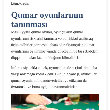
kömək edir.
Qumar oyunlarının
tanınması
Məsuliyyətli qumar oyunu, oyunçuların qumar
oyunlarının risklərini tanıması və bu riskləri azaltmaq
üçün tədbirlər görməsini əhatə edir. Oyunçular, qumar
oyunlarının bağımlılıq yarada biləcəyini və bu səbəbdən
diqqətli olmaları lazım olduğunu bilməlidirlər.
İnformasiya əldə etmək, oyunçulara öz seçimlərini daha
yaxşı anlamağa kömək edir. Bununla yanaşı, oyunçular,
qumar oyunlarının qanunvericiliyi və etikasını da
öyrənməli və buna uyğun davranmalıdırlar.