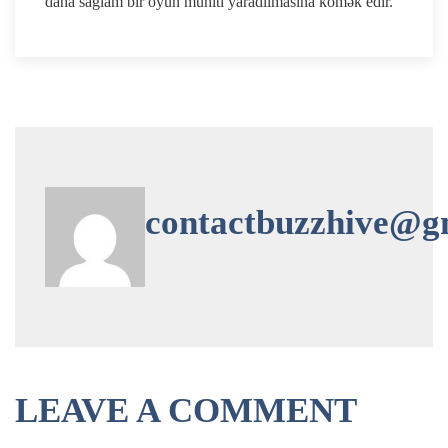
daha sağlam bir oyun mühiti yaradılmasına kömək edir.
contactbuzzhive@g
LEAVE A COMMENT