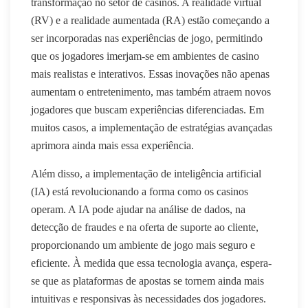
transformação no setor de casinos. A realidade virtual
(RV) e a realidade aumentada (RA) estão começando a
ser incorporadas nas experiências de jogo, permitindo
que os jogadores imerjam-se em ambientes de casino
mais realistas e interativos. Essas inovações não apenas
aumentam o entretenimento, mas também atraem novos
jogadores que buscam experiências diferenciadas. Em
muitos casos, a implementação de estratégias avançadas
aprimora ainda mais essa experiência.
Além disso, a implementação de inteligência artificial
(IA) está revolucionando a forma como os casinos
operam. A IA pode ajudar na análise de dados, na
detecção de fraudes e na oferta de suporte ao cliente,
proporcionando um ambiente de jogo mais seguro e
eficiente. À medida que essa tecnologia avança, espera-
se que as plataformas de apostas se tornem ainda mais
intuitivas e responsivas às necessidades dos jogadores.