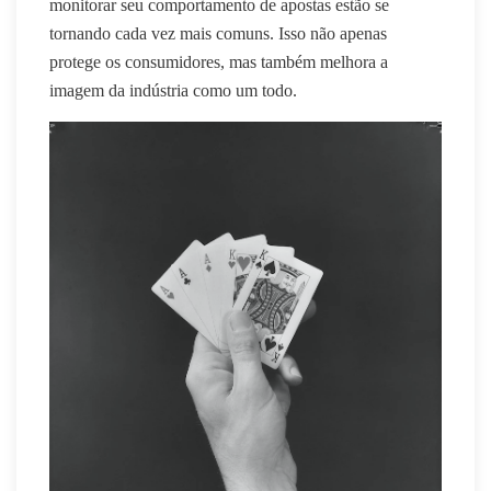
monitorar seu comportamento de apostas estão se
tornando cada vez mais comuns. Isso não apenas
protege os consumidores, mas também melhora a
imagem da indústria como um todo.