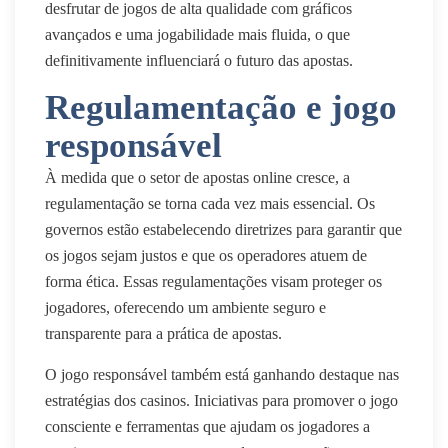
desfrutar de jogos de alta qualidade com gráficos
avançados e uma jogabilidade mais fluida, o que
definitivamente influenciará o futuro das apostas.
Regulamentação e jogo
responsável
À medida que o setor de apostas online cresce, a
regulamentação se torna cada vez mais essencial. Os
governos estão estabelecendo diretrizes para garantir que
os jogos sejam justos e que os operadores atuem de
forma ética. Essas regulamentações visam proteger os
jogadores, oferecendo um ambiente seguro e
transparente para a prática de apostas.
O jogo responsável também está ganhando destaque nas
estratégias dos casinos. Iniciativas para promover o jogo
consciente e ferramentas que ajudam os jogadores a