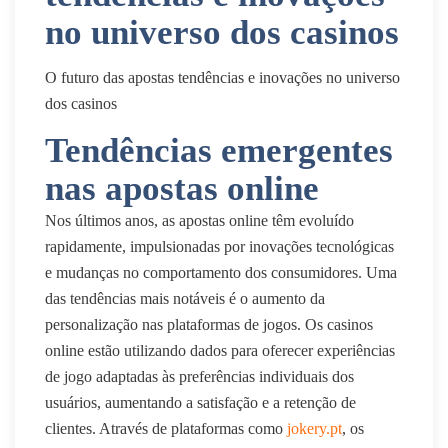
no universo dos casinos
O futuro das apostas tendências e inovações no universo
dos casinos
Tendências emergentes
nas apostas online
Nos últimos anos, as apostas online têm evoluído
rapidamente, impulsionadas por inovações tecnológicas
e mudanças no comportamento dos consumidores. Uma
das tendências mais notáveis é o aumento da
personalização nas plataformas de jogos. Os casinos
online estão utilizando dados para oferecer experiências
de jogo adaptadas às preferências individuais dos
usuários, aumentando a satisfação e a retenção de
clientes. Através de plataformas como
jokery.pt
, os