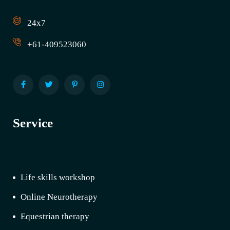
24x7
+61-409523060
Service
Life skills workshop
Online Neurotherapy
Equestrian therapy