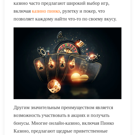
казино часто предлагают широкий выбор игр,
включая
казино пинко
, рулетку и покер, что
позволяет каждому найти что-то по своему вкусу.
Другим значительным преимуществом является
возможность участвовать в акциях и получать
бонусы. Многие онлайн-казино, включая Пинко
Казино, предлагают щедрые приветственные