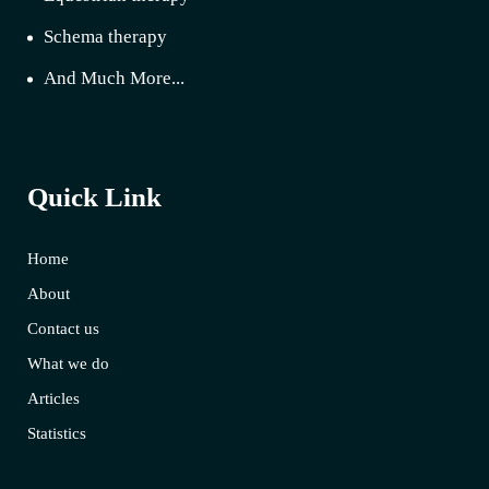
Schema therapy
And Much More...
Quick Link
Home
About
Contact us
What we do
Articles
Statistics