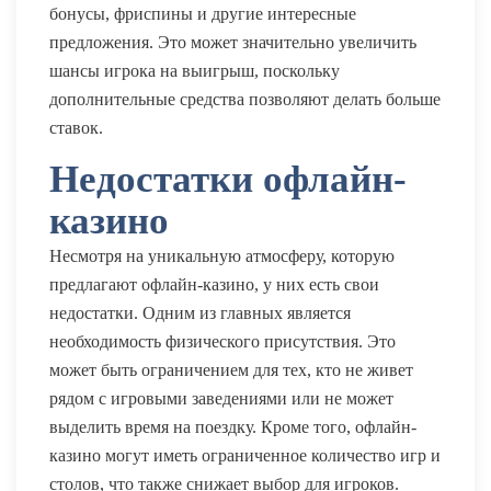
бонусы, фриспины и другие интересные
предложения. Это может значительно увеличить
шансы игрока на выигрыш, поскольку
дополнительные средства позволяют делать больше
ставок.
Недостатки офлайн-
казино
Несмотря на уникальную атмосферу, которую
предлагают офлайн-казино, у них есть свои
недостатки. Одним из главных является
необходимость физического присутствия. Это
может быть ограничением для тех, кто не живет
рядом с игровыми заведениями или не может
выделить время на поездку. Кроме того, офлайн-
казино могут иметь ограниченное количество игр и
столов, что также снижает выбор для игроков.