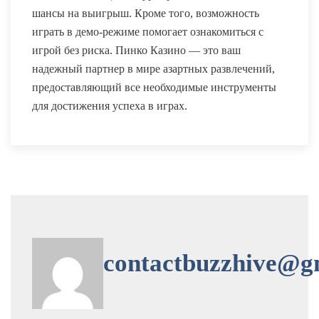
шансы на выигрыш. Кроме того, возможность
играть в демо-режиме помогает ознакомиться с
игрой без риска. Пинко Казино — это ваш
надежный партнер в мире азартных развлечений,
предоставляющий все необходимые инструменты
для достижения успеха в играх.
contactbuzzhive@g