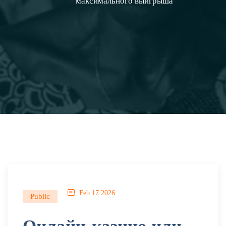
максимального выигрыша
Feb 17 2026
Public