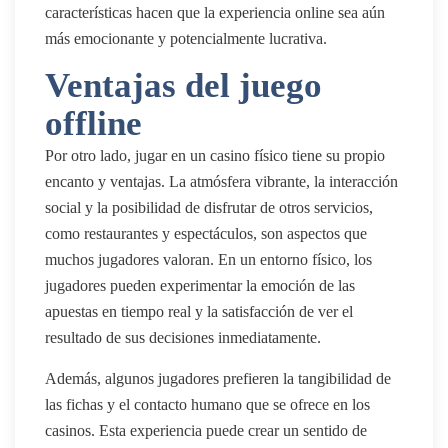
características hacen que la experiencia online sea aún
más emocionante y potencialmente lucrativa.
Ventajas del juego
offline
Por otro lado, jugar en un casino físico tiene su propio
encanto y ventajas. La atmósfera vibrante, la interacción
social y la posibilidad de disfrutar de otros servicios,
como restaurantes y espectáculos, son aspectos que
muchos jugadores valoran. En un entorno físico, los
jugadores pueden experimentar la emoción de las
apuestas en tiempo real y la satisfacción de ver el
resultado de sus decisiones inmediatamente.
Además, algunos jugadores prefieren la tangibilidad de
las fichas y el contacto humano que se ofrece en los
casinos. Esta experiencia puede crear un sentido de