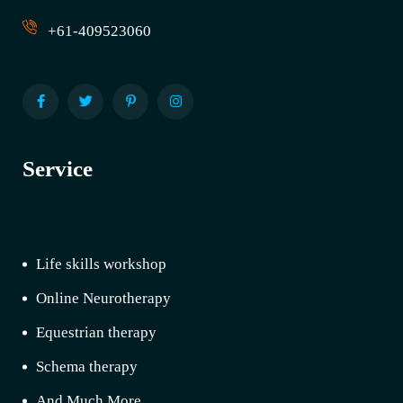
+61-409523060
Service
Life skills workshop
Online Neurotherapy
Equestrian therapy
Schema therapy
And Much More...