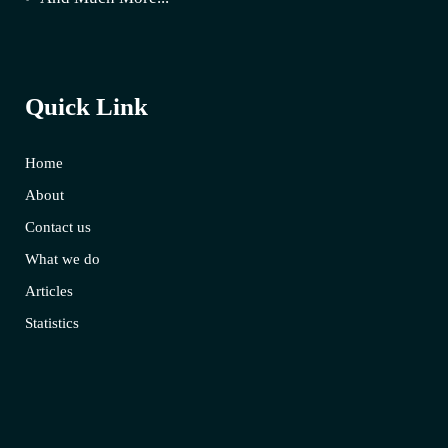
Quick Link
Home
About
Contact us
What we do
Articles
Statistics