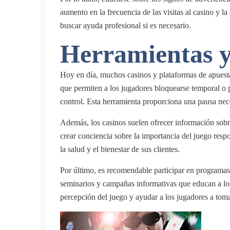
aumento en la frecuencia de las visitas al casino y 
buscar ayuda profesional si es necesario.
Herramientas y
Hoy en día, muchos casinos y plataformas de apuestas
que permiten a los jugadores bloquearse temporal o p
control. Esta herramienta proporciona una pausa nec
Además, los casinos suelen ofrecer información sobr
crear conciencia sobre la importancia del juego resp
la salud y el bienestar de sus clientes.
Por último, es recomendable participar en programas 
seminarios y campañas informativas que educan a los
percepción del juego y ayudar a los jugadores a tom