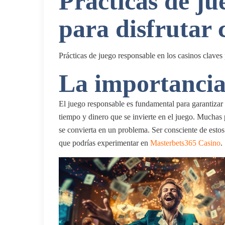
Prácticas de ju
para disfrutar 
Prácticas de juego responsable en los casinos claves 
La importancia
El juego responsable es fundamental para garantizar 
tiempo y dinero que se invierte en el juego. Muchas p
se convierta en un problema. Ser consciente de estos 
que podrías experimentar en
Masterbets365 Casino
.