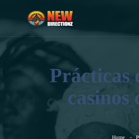
Prácticas 
casinos 
Home
P