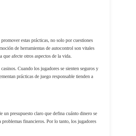
promover estas prácticas, no solo por cuestiones
omoción de herramientas de autocontrol son vitales
a que afecte otros aspectos de la vida.
e casinos. Cuando los jugadores se sienten seguros y
lementan prácticas de juego responsable tienden a
 de un presupuesto claro que defina cuánto dinero se
 problemas financieros. Por lo tanto, los jugadores