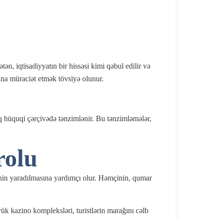
n, iqtisadiyyatın bir hissəsi kimi qəbul edilir və
na müraciət etmək tövsiyə olunur.
iq hüquqi çərçivədə tənzimlənir. Bu tənzimləmələr,
rolu
ərinin yaradılmasına yardımçı olur. Həmçinin, qumar
ük kazino kompleksləri, turistlərin marağını cəlb