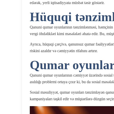
edərək, yerli iqtisadiyyata müsbət təsir göstərir.
Hüquqi tənziml
Qanuni qumar oyunlarının tənzimlənməsi, həmçinin mü
vergi öhdəlikləri kimi məsələləri əhatə edir. Bu, müş
Ayrıca, hüquqi çərçivə, qanunsuz qumar fəaliyyətləri 
riskini azaldır və cəmiyyətin rifahını artırır.
Qumar oyunların
Qanuni qumar oyunlarının cəmiyyət üzərində sosial təs
asılılığı problemi ortaya çıxır ki, bu da sosial məsələl
Sosial məsuliyyət, qumar oyunları tənzimləyən qanun
kampaniyaları təşkil edir və müştərilərə düzgün seçi