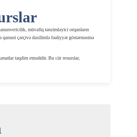
urslar
nunvericilik, müvafiq tənzimləyici orqanların
ə qanuni çərçivə daxilində fəaliyyət göstərməsinə
matlar təqdim etməlidir. Bu cür resurslar,
m