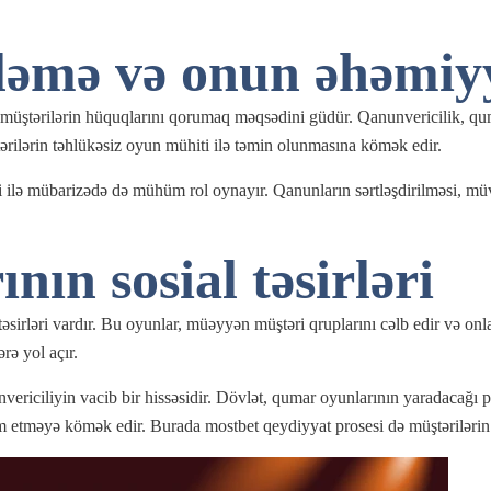
əmə və onun əhəmiyy
ştərilərin hüquqlarını qorumaq məqsədini güdür. Qanunvericilik, qumar 
tərilərin təhlükəsiz oyun mühiti ilə təmin olunmasına kömək edir.
ilə mübarizədə də mühüm rol oynayır. Qanunların sərtləşdirilməsi, müvafi
ın sosial təsirləri
irləri vardır. Bu oyunlar, müəyyən müştəri qruplarını cəlb edir və onlar
ərə yol açır.
vericiliyin vacib bir hissəsidir. Dövlət, qumar oyunlarının yaradacağı
m etməyə kömək edir. Burada mostbet qeydiyyat prosesi də müştərilərin d