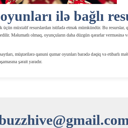
unları ilə bağlı res
üçün müxtəlif resurslardan istifadə etmək mümkündür. Bu resurslar, qa
ə edilir. Məlumatlı olmaq, oyunçuların daha düzgün qərarlar verməsinə v
aytları, müştərilərə qanuni qumar oyunları barədə dəqiq və etibarlı məlu
aşamasına şərait yaradır.
tbuzzhive@gmail.co