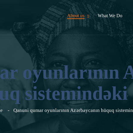
About us
What We Do
r oyunlarının 
uq sistemindəki 
me
Qanuni qumar oyunlarının Azərbaycanın hüquq sistemin