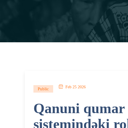
Feb 25 2026
Public
Qanuni qumar 
sistemindəki ro