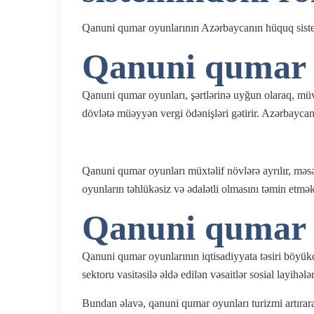
Qanuni qumar oyunlarının Azərbaycanın hüquq sist
Qanuni qumar o
Qanuni qumar oyunları, şərtlərinə uyğun olaraq, müvaf
dövlətə müəyyən vergi ödənişləri gətirir. Azərbaycand
Qanuni qumar oyunları müxtəlif növlərə ayrılır, məsə
oyunların təhlükəsiz və ədalətli olmasını təmin etmək
Qanuni qumar o
Qanuni qumar oyunlarının iqtisadiyyata təsiri böyükdü
sektoru vasitəsilə əldə edilən vəsaitlər sosial layihəl
Bundan əlavə, qanuni qumar oyunları turizmi artırara