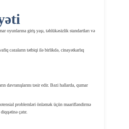
əti
oyunlarına giriş yaşı, təhlükəsizlik standartları və
q cəzaların tətbiqi ilə birlikdə, cinayətkarlıq
ın davranışlarını təsir edir. Bəzi hallarda, qumar
 potensial problemləri önləmək üçün maarifləndirmə
iqqətinə çatır.