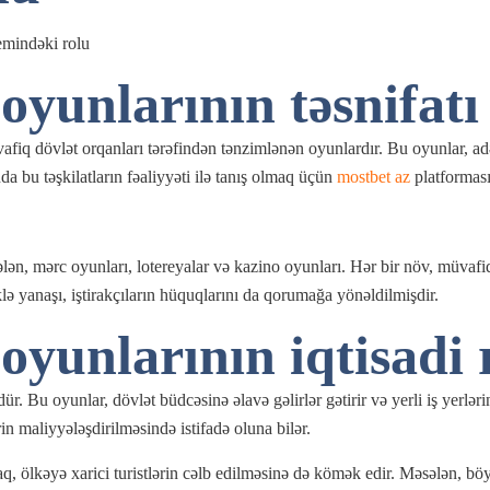
emindəki rolu
yunlarının təsnifatı
iq dövlət orqanları tərəfindən tənzimlənən oyunlardır. Bu oyunlar, adətə
a bu təşkilatların fəaliyyəti ilə tanış olmaq üçün
mostbet az
platforması
lən, mərc oyunları, lotereyalar və kazino oyunları. Hər bir növ, müvaf
lə yanaşı, iştirakçıların hüquqlarını da qorumağa yönəldilmişdir.
yunlarının iqtisadi 
r. Bu oyunlar, dövlət büdcəsinə əlavə gəlirlər gətirir və yerli iş yerl
ərin maliyyələşdirilməsində istifadə oluna bilər.
q, ölkəyə xarici turistlərin cəlb edilməsinə də kömək edir. Məsələn, böy