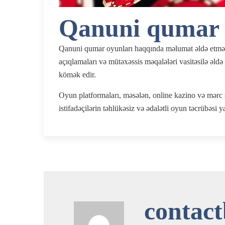
Qanuni qumar oy
Qanuni qumar oyunları haqqında məlumat əldə etmək 
açıqlamaları və mütəxəssis məqalələri vasitəsilə əld
kömək edir.
Oyun platformaları, məsələn, online kazino və mərc s
istifadəçilərin təhlükəsiz və ədalətli oyun təcrübəsi y
contac