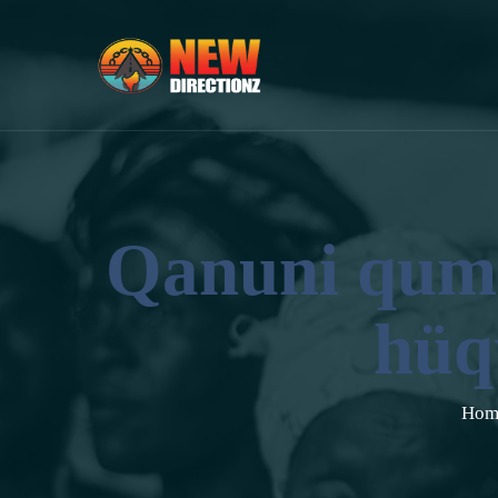
Qanuni quma
hüq
Ho