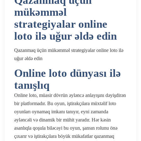
Qazanmaq üçün
mükəmməl
strategiyalar online
loto ilə uğur əldə edin
Qazanmaq üçün mükəmməl strategiyalar online loto ilə
uğur əldə edin
Online loto dünyası ilə
tanışlıq
Online loto, müasir dövrün əyləncə anlayışını dəyişdirən
bir platformadır. Bu oyun, iştirakçılara müxtəlif loto
oyunları oynamaq imkanı tanıyır, eyni zamanda
əyləncəli və dinamik bir mühit yaradır. Hər kəsin
asanlıqla qoşula biləcəyi bu oyun, şansın rolunu önə
çıxarır və iştirakçılara böyük mükafatlar qazanmaq