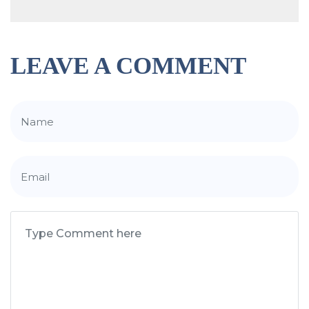
LEAVE A COMMENT