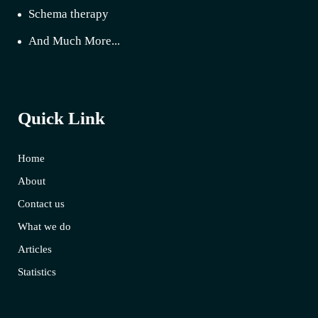
Schema therapy
And Much More...
Quick Link
Home
About
Contact us
What we do
Articles
Statistics