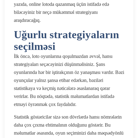
yazıda, online lotoda qazanmaq üçün istifadə edə
biləcəyiniz bir neçə mükəmməl strategiyanı
araşdıracağıq.
Uğurlu strategiyaların
seçilməsi
İlk öncə, loto oyunlarına qoşulmazdan əvvəl, hansı
strategiyaları seçəcəyinizi düşünməlisiniz. Şans
oyunlarında hər bir iştirakçının öz yanaşması vardır. Bəzi
oyunçular yalnız şansa etibar edərkən, bəziləri
statistikaya və keçmiş nəticələrə əsaslanaraq qərar
verirlər. Bu nöqtədə, statistik məlumatlardan istifadə
etməyi öyrənmək çox faydalıdır.
Statistik göstəricilər sizə son dövrlərdə hansı nömrələrin
daha çox çıxma ehtimalının olduğunu göstərir. Bu
məlumatlar əsasında, oyun seçiminizi daha məqsədyönlü