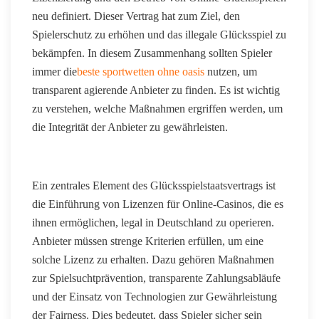
neu definiert. Dieser Vertrag hat zum Ziel, den
Spielerschutz zu erhöhen und das illegale Glücksspiel zu
bekämpfen. In diesem Zusammenhang sollten Spieler
immer die
beste sportwetten ohne oasis
nutzen, um
transparent agierende Anbieter zu finden. Es ist wichtig
zu verstehen, welche Maßnahmen ergriffen werden, um
die Integrität der Anbieter zu gewährleisten.
Ein zentrales Element des Glücksspielstaatsvertrags ist
die Einführung von Lizenzen für Online-Casinos, die es
ihnen ermöglichen, legal in Deutschland zu operieren.
Anbieter müssen strenge Kriterien erfüllen, um eine
solche Lizenz zu erhalten. Dazu gehören Maßnahmen
zur Spielsuchtprävention, transparente Zahlungsabläufe
und der Einsatz von Technologien zur Gewährleistung
der Fairness. Dies bedeutet, dass Spieler sicher sein