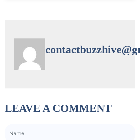
contactbuzzhive@g
LEAVE A COMMENT