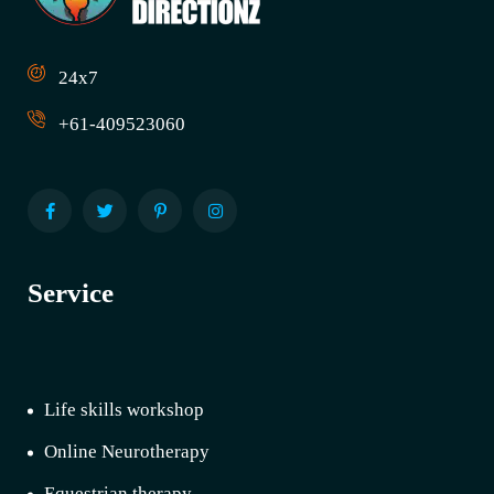
24x7
+61-409523060
Service
Life skills workshop
Online Neurotherapy
Equestrian therapy