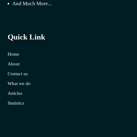
And Much More...
Quick Link
Home
About
Contact us
What we do
Articles
Statistics