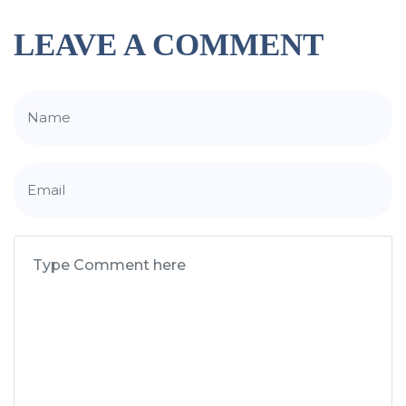
LEAVE A COMMENT