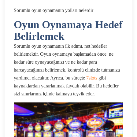
Sorumlu oyun oynamanın yolları nelerdir
Oyun Oynamaya Hedef
Belirlemek
Sorumlu oyun oynamanın ilk adımı, net hedefler
belirlemektir. Oyun oynamaya başlamadan önce, ne
kadar süre oynayacağınızı ve ne kadar para
harcayacağınızı belirlemek, kontrolü elinizde tutmanıza
yardımcı olacaktır. Ayrıca, bu süreçte
7slots
gibi
kaynaklardan yararlanmak faydalı olabilir. Bu hedefler,
sizi sınırlarınız içinde kalmaya teşvik eder.