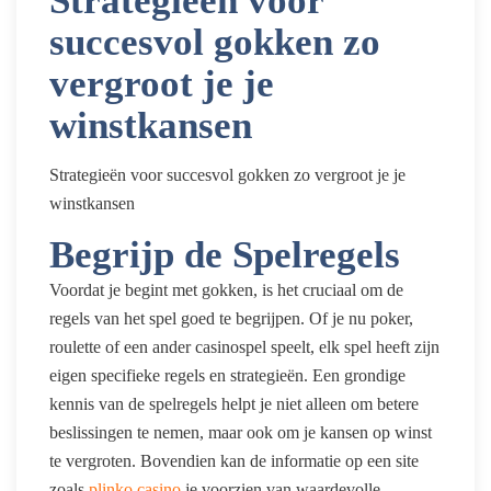
Strategieën voor
succesvol gokken zo
vergroot je je
winstkansen
Strategieën voor succesvol gokken zo vergroot je je
winstkansen
Begrijp de Spelregels
Voordat je begint met gokken, is het cruciaal om de
regels van het spel goed te begrijpen. Of je nu poker,
roulette of een ander casinospel speelt, elk spel heeft zijn
eigen specifieke regels en strategieën. Een grondige
kennis van de spelregels helpt je niet alleen om betere
beslissingen te nemen, maar ook om je kansen op winst
te vergroten. Bovendien kan de informatie op een site
zoals
plinko casino
je voorzien van waardevolle