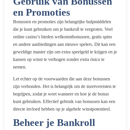
Gebruik van Bonussen
en Promoties
Bonussen en promoties zijn belangrijke hulpmiddelen
die je kunt gebruiken om je bankroll te vergroten. Veel
online casino’s bieden welkomstbonussen, gratis spins
en andere aanbiedingen aan nieuwe spelers. Dit kan een
geweldige manier zijn om extra speelgeld te krijgen en je
kansen op winst te verhogen zonder extra risico te
nemen.
Let echter op de voorwaarden die aan deze bonussen
zijn verbonden. Het is belangrijk om de inzetvereisten te
begrijpen, zodat je weet wanneer en hoe je de bonus
kunt gebruiken. Effectief gebruik van bonussen kan een
directe invloed hebben op je algehele winstpotentieel.
Beheer je Bankroll