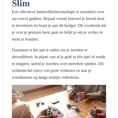
Slim
Een effectieve bankrollbeheerstrategie is essentieel voor
succesvol gokken. Bepaal vooraf hoeveel je bereid bent
te investeren en houd je aan dit budget. Dit voorkomt dat
je over je grenzen heen gaat en helpt je om je verlies in
toom te houden.
Daarnaast is het aan te raden om je inzetten te
diversifiëren. In plaats van al je geld in één spel of ronde
te stoppen, spreid je inzetten over meerdere spellen. Dit
verkleint het risico van grote verliezen en kan je
winstkansen op lange termijn verbeteren.