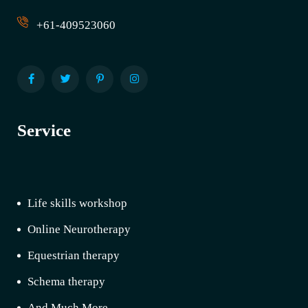
+61-409523060
Service
Life skills workshop
Online Neurotherapy
Equestrian therapy
Schema therapy
And Much More...