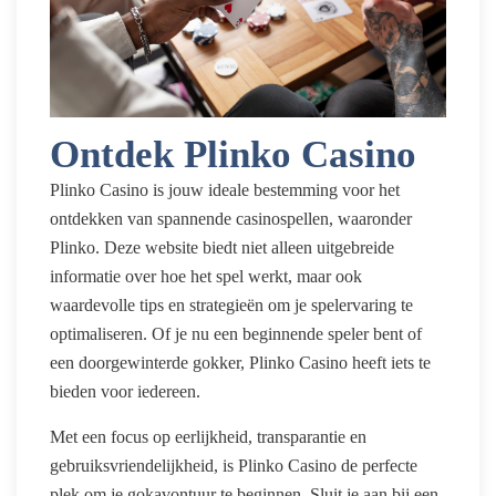
Ontdek Plinko Casino
Plinko Casino is jouw ideale bestemming voor het
ontdekken van spannende casinospellen, waaronder
Plinko. Deze website biedt niet alleen uitgebreide
informatie over hoe het spel werkt, maar ook
waardevolle tips en strategieën om je spelervaring te
optimaliseren. Of je nu een beginnende speler bent of
een doorgewinterde gokker, Plinko Casino heeft iets te
bieden voor iedereen.
Met een focus op eerlijkheid, transparantie en
gebruiksvriendelijkheid, is Plinko Casino de perfecte
plek om je gokavontuur te beginnen. Sluit je aan bij een