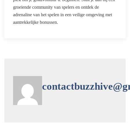
groeiende community van spelers en ontdek de
adrenaline van het spelen in een veilige omgeving met
aantrekkelijke bonussen.
contactbuzzhive@g