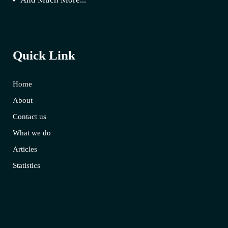
Quick Link
Home
About
Contact us
What we do
Articles
Statistics