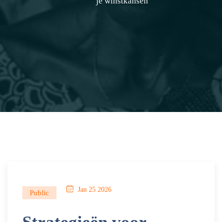
je winstkansen
Jan 25 2026
Public