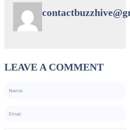
contactbuzzhive@g
LEAVE A COMMENT