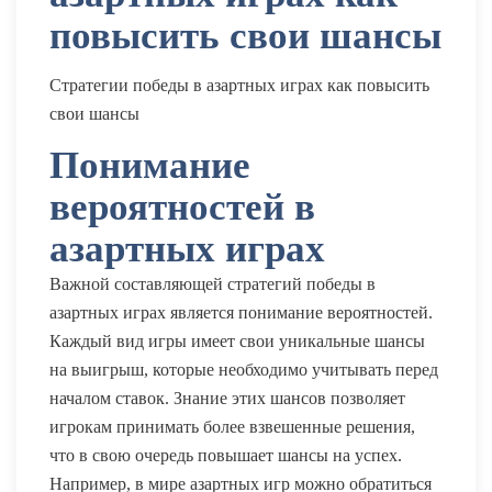
повысить свои шансы
Стратегии победы в азартных играх как повысить
свои шансы
Понимание
вероятностей в
азартных играх
Важной составляющей стратегий победы в
азартных играх является понимание вероятностей.
Каждый вид игры имеет свои уникальные шансы
на выигрыш, которые необходимо учитывать перед
началом ставок. Знание этих шансов позволяет
игрокам принимать более взвешенные решения,
что в свою очередь повышает шансы на успех.
Например, в мире азартных игр можно обратиться