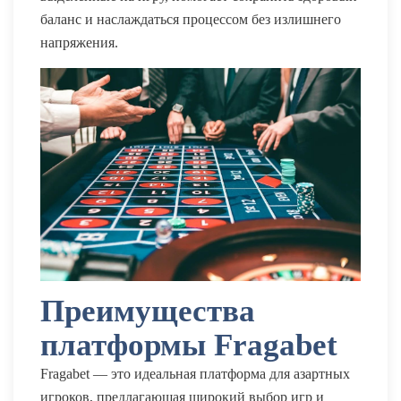
баланс и наслаждаться процессом без излишнего
напряжения.
Преимущества
платформы Fragabet
Fragabet — это идеальная платформа для азартных
игроков, предлагающая широкий выбор игр и