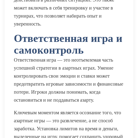
может включать в себя тренировку и участие в
турнирах, что позволяет набирать опыт и
уверенность.
Ответственная игра и
самоконтроль
Ответственная игра — это неотъемлемая часть
успешной стратегии в азартных играх. Умение
контролировать свои эмоции и ставки может
предотвратить игровые зависимости и финансовые
потери. Игроки должны понимать, когда
остановиться и не поддаваться азарту.
Ключевым моментом является осознание того, что
азартные игры — это развлечение, а не способ
заработка. Установка лимитов на время и деньги,
выделенные на игру, помогает сохранить здоровый