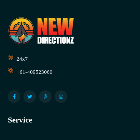
24x7
+61-409523060
Service