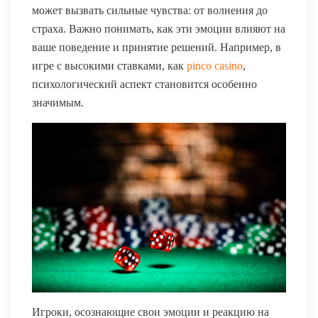
может вызвать сильные чувства: от волнения до
страха. Важно понимать, как эти эмоции влияют на
ваше поведение и принятие решений. Например, в
игре с высокими ставками, как
pinco casino
,
психологический аспект становится особенно
значимым.
Игроки, осознающие свои эмоции и реакцию на