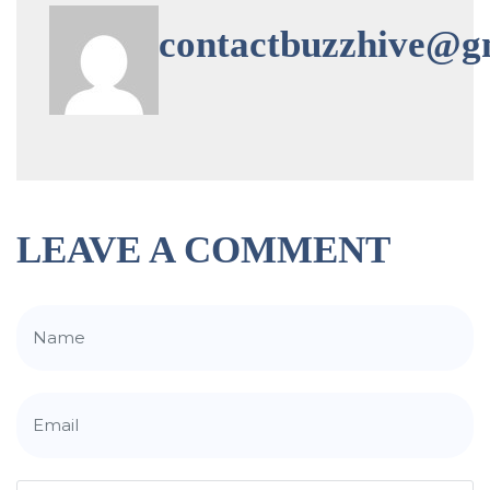
contactbuzzhive@g
LEAVE A COMMENT