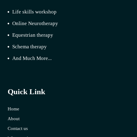
Life skills workshop
Online Neurotherapy
Equestrian therapy
Schema therapy
And Much More...
Quick Link
Home
About
Contact us