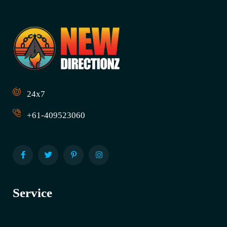
24x7
+61-409523060
Service