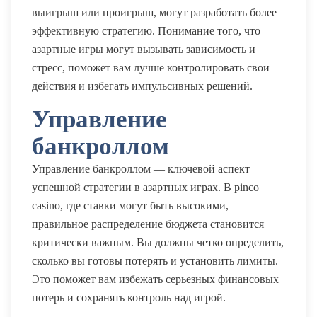
выигрыш или проигрыш, могут разработать более
эффективную стратегию. Понимание того, что
азартные игры могут вызывать зависимость и
стресс, поможет вам лучше контролировать свои
действия и избегать импульсивных решений.
Управление
банкроллом
Управление банкроллом — ключевой аспект
успешной стратегии в азартных играх. В pinco
casino, где ставки могут быть высокими,
правильное распределение бюджета становится
критически важным. Вы должны четко определить,
сколько вы готовы потерять и установить лимиты.
Это поможет вам избежать серьезных финансовых
потерь и сохранять контроль над игрой.