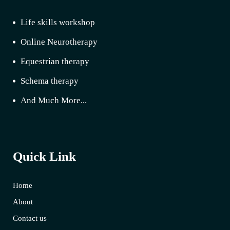
Life skills workshop
Online Neurotherapy
Equestrian therapy
Schema therapy
And Much More...
Quick Link
Home
About
Contact us