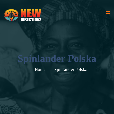
Spinlander Polska
Home
Spinlander Polska